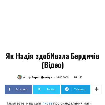
Як Надія здобИвала Бердичів
(Відео)
-
автор
Тарас Демчук
14.07.2009
113
Facebook
Twitter
Telegram
Пам’ятаєте, наш сайт
писав
про скандальний матч