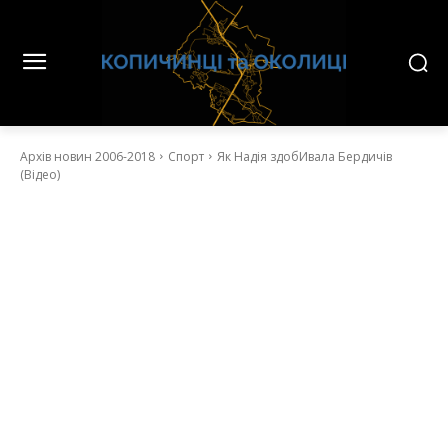
Архів новин 2006-2018
Спорт
Як Надія здобИвала Бердичів
(Відео)