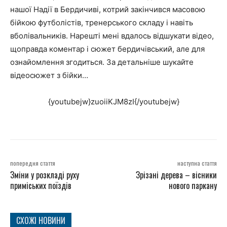
нашої Надії в Бердичиві, котрий закінчився масовою
бійкою футболістів, тренерського складу і навіть
вболівальників. Нарешті мені вдалось відшукати відео,
щоправда коментар і сюжет бердичівський, але для
ознайомлення згодиться. За детальніше шукайте
відеосюжет з бійки…
{youtubejw}zuoiiKJM8zI{/youtubejw}
попередня стаття
наступна стаття
Зміни у розкладі руху
Зрізані дерева – вісники
приміських поїздів
нового паркану
СХОЖІ НОВИНИ