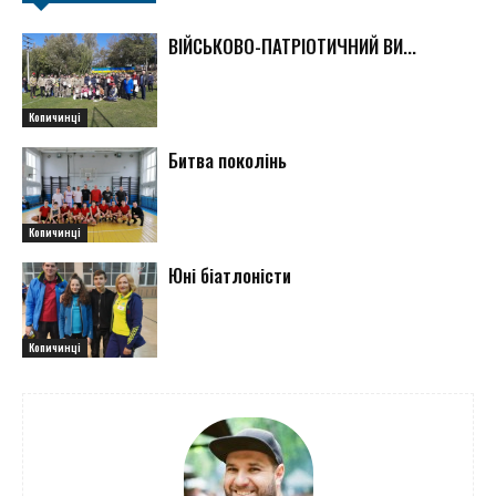
ВІЙСЬКОВО-ПАТРІОТИЧНИЙ ВИ...
Копичинці
Битва поколінь
Копичинці
Юні біатлоністи
Копичинці