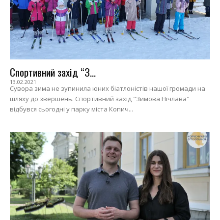
Спортивний захід “З...
13.02.2021
Сувора зима не зупинила юних біатлоністів нашої громади на
шляху до звершень. Спортивний захід "Зимова Нічлава"
відбувся сьогодні у парку міста Копич...