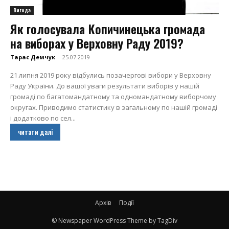
Вигода
Як голосувала Копичинецька громада
на виборах у Верховну Раду 2019?
Тарас Демчук
-
25.07.2019
21 липня 2019 року відбулись позачергові вибори у Верховну
Раду України. До вашої уваги результати виборів у нашій
громаді по багатомандатному та одномандатному виборчому
округах. Приводимо статистику в загальному по нашій громаді
і додатково по сел...
читати далі
Архів
Події
© Newspaper WordPress Theme by TagDiv