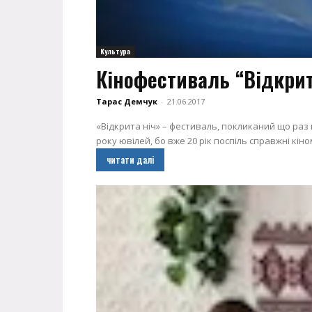
Культура
Кінофестиваль “Відкрит
Тарас Демчук
-
21.06.2017
«Відкрита ніч» – фестиваль, покликаний що раз 
року ювілей, бо вже 20 рік поспіль справжні кін
читати далі