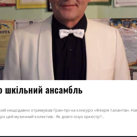
о шкільний ансамбль
 який нещодавно отримував Гран-прі на конкурсі «Феєрія талантів». Н
 цей музичний колектив.- Як довго існує оркестр?...