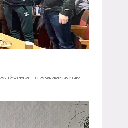
рості буденні речі, а про самоідентифікацію