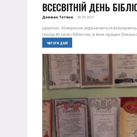
ВСЕСВІТНІЙ ДЕНЬ БІБЛІ
Дзюмак Тетяна
-
30.09.2021
Щорічно, 30 вересня, відзначається Всеукраїнськ
понад 40 тисяч бібліотек, в яких працює близько 
читати далі