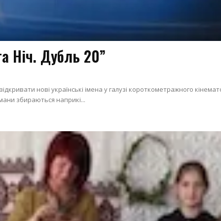
а Ніч. Дубль 20”
відкривати нові українські імена у галузі короткометражного кінема
омани збираються наприкі...