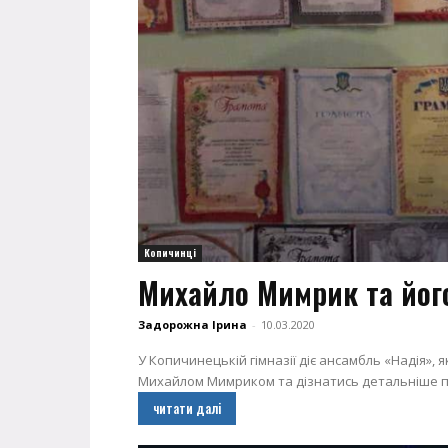
Копичинці
Михайло Мимрик та йог
Задорожна Ірина
-
10.03.2020
У Копичинецькій гімназії діє ансамбль «Надія»,
Михайлом Мимриком та дізнатись детальніше про
читати далі