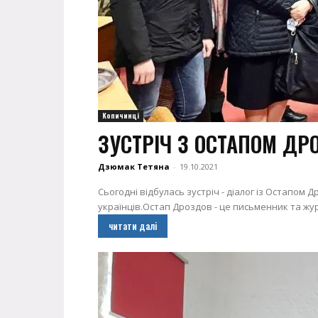
Копичинці
ЗУСТРІЧ З ОСТАПОМ Д
Дзюмак Тетяна
-
19.10.2021
Сьогодні відбулась зустріч - діалог із Остапом 
українців.Остап Дроздов - це письменник та журн
читати далі