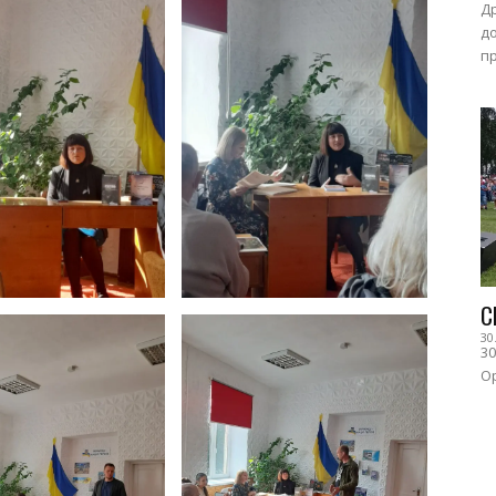
Др
до
пр
С
30
30
Ор