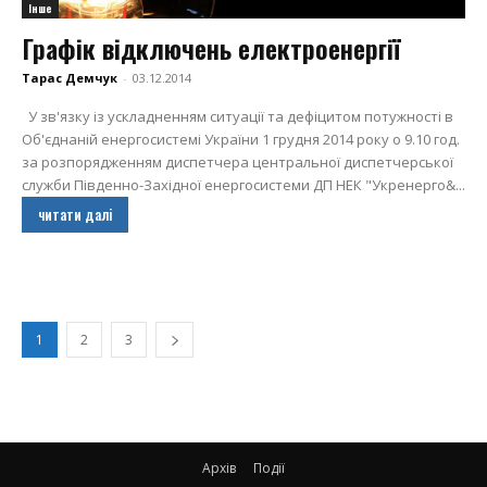
Інше
Графік відключень електроенергії
Тарас Демчук
-
03.12.2014
У зв'язку із ускладненням ситуації та дефіцитом потужності в
Об'єднаній енергосистемі України 1 грудня 2014 року о 9.10 год.
за розпорядженням диспетчера центральної диспетчерської
служби Південно-Західної енергосистеми ДП НЕК "Укренерго&...
читати далі
1
2
3
Архів
Події