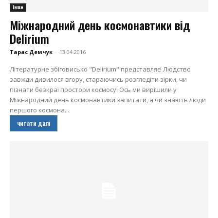
Інше
Міжнародний день космонавтики від
Delirium
Тарас Демчук
-
13.04.2016
Літературне збіговисько "Delirium" представляє! Людство
завжди дивилося вгору, стараючись розгледіти зірки, чи
пізнати безкраї простори космосу! Ось ми вирішили у
Міжнародний день космонавтики запитати, а чи знають люди
першого космона...
читати далі