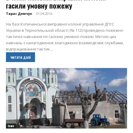
гасили умовну пожежу
Тарас Демчук
-
01.04.2016
На базі Копичинської виправної колонії управління ДПтС
України в Тернопільській області (№ 112) проведено пожежно-
тактичні навчання по гасінню умовної пожежі. Метою цих
навчань є налагодження злагодженої взаємодії між службами,
відпрацювання тактик...
читати далі
Інше