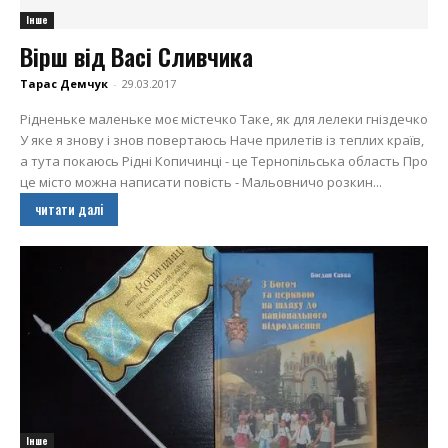
Інше
Вірш від Васі Сливчика
Тарас Демчук
-
29.03.2017
Рідненьке маленьке моє містечко Таке, як для лелеки гніздечко
У яке я знову і знов повертаюсь Наче прилетів із теплих країв,
а тута покаюсь Рідні Копичинці - це Тернопільська область Про
це місто можна написати повість - Мальовничо розкин...
читати далі
Інше