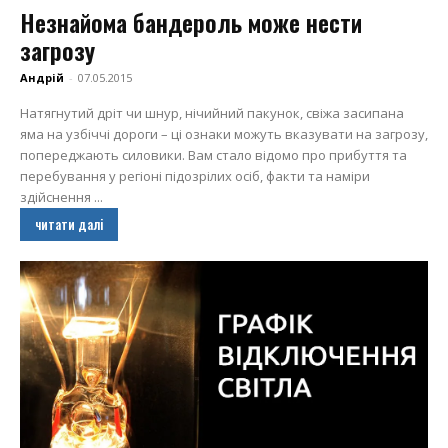
Незнайома бандероль може нести
загрозу
Андрій
-
07.05.2015
Натягнутий дріт чи шнур, нічийний пакунок, свіжа засипана
яма на узбіччі дороги – ці ознаки можуть вказувати на загрозу,
попереджають силовики. Вам стало відомо про прибуття та
перебування у регіоні підозрілих осіб, факти та наміри
здійснення ...
читати далі