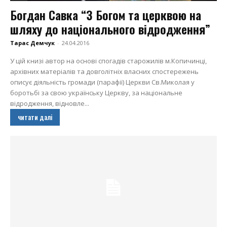
Богдан Савка “З Богом та церквою на
шляху до національного відродження”
Тарас Демчук
-
24.04.2016
У цій книзі автор на основі спогадів старожилів м.Копичинці,
архівних матеріалів та довголітніх власних спостережень
описує діяльність громади (парафії) Церкви Св.Миколая у
боротьбі за свою українську Церкву, за національне
відродження, відновле...
читати далі