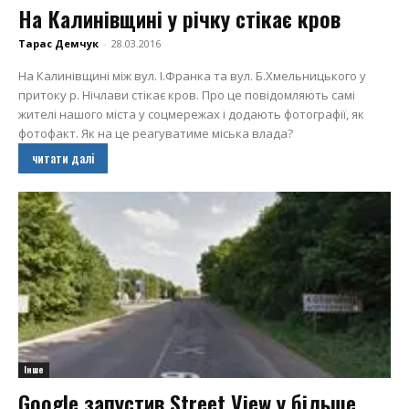
На Калинівщині у річку стікає кров
Тарас Демчук
-
28.03.2016
На Калинівщині між вул. І.Франка та вул. Б.Хмельницького у
притоку р. Нічлави стікає кров. Про це повідомляють самі
жителі нашого міста у соцмережах і додають фотографії, як
фотофакт. Як на це реагуватиме міська влада?
читати далі
Інше
Google запустив Street View у більше