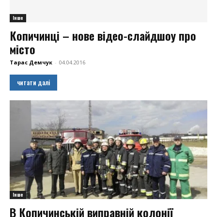
Інше
Копичинці – нове відео-слайдшоу про
місто
Тарас Демчук
-
04.04.2016
читати далі
Інше
В Копичинській виправній колонії