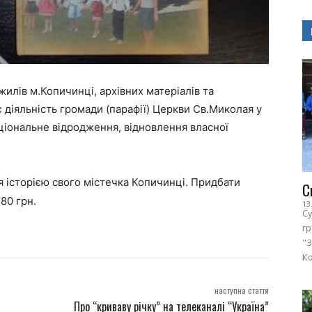
ожилів м.Копичинці, архівних матеріалів та
 діяльність громади (парафії) Церкви Св.Миколая у
аціональне відродження, відновлення власної
ся історією свого містечка Копичинці.
Придбати
С
 80 грн.
13
Су
г
"З
Ко
наступна стаття
Про “криваву річку” на телеканалі “Україна”