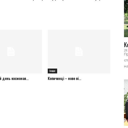
К
28
Пр
сп
на
Інше
 день космонав...
Копичинці – нове ві...