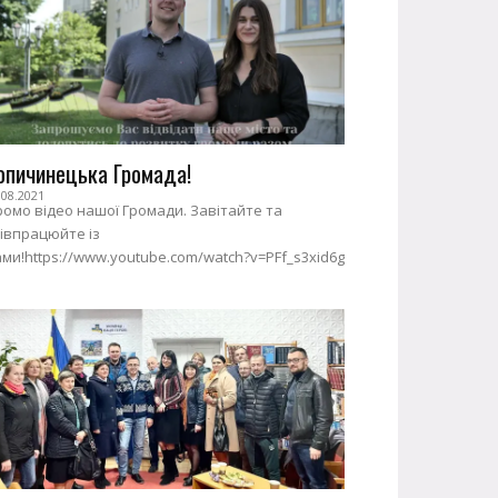
опичинецька Громада!
.08.2021
омо відео нашої Громади. Завітайте та
івпрацюйте із
ми!https://www.youtube.com/watch?v=PFf_s3xid6g