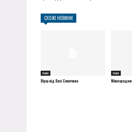
СХОЖІ НОВИНИ
Інше
Інше
Вірш від Васі Сливчика
Міжнародний