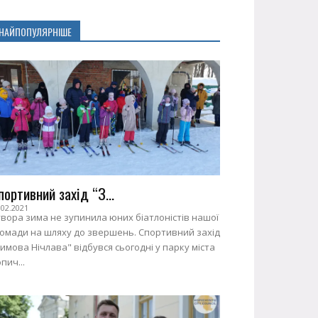
НАЙПОПУЛЯРНІШЕ
портивний захід “З...
.02.2021
вора зима не зупинила юних біатлоністів нашої
ромади на шляху до звершень. Спортивний захід
имова Нічлава" відбувся сьогодні у парку міста
пич...