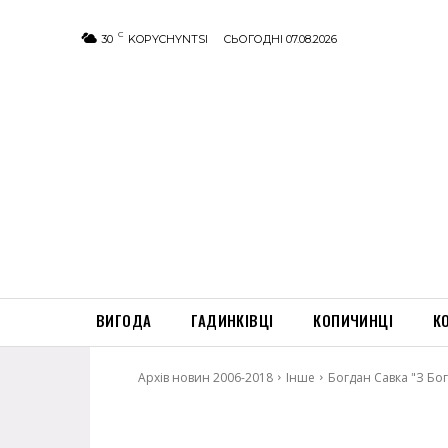
C
30
KOPYCHYNTSI
СЬОГОДНІ 07.08.2026
ВИГОДА
ГАДИНКІВЦІ
КОПИЧИНЦІ
К
Архів новин 2006-2018
Інше
Богдан Савка "З Бо