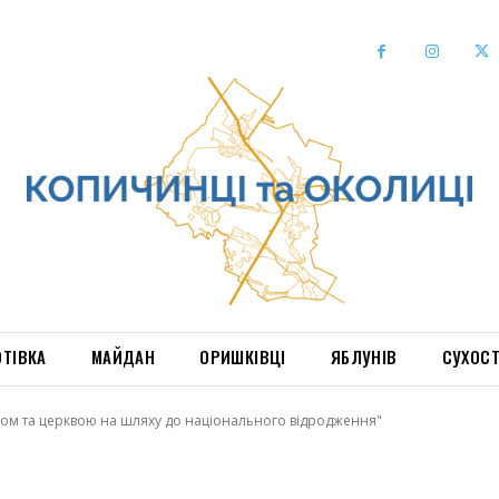
ОТІВКА
МАЙДАН
ОРИШКІВЦІ
ЯБЛУНІВ
СУХОС
гом та церквою на шляху до національного відродження"