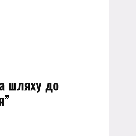
на шляху до
я”