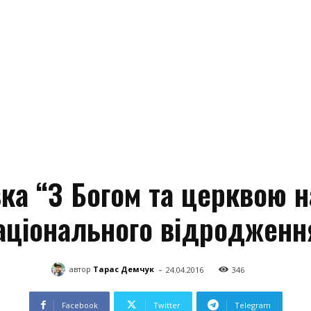
ка “З Богом та церквою 
аціонального відродженн
-
автор
Тарас Демчук
24.04.2016
346
Facebook
Twitter
Telegram