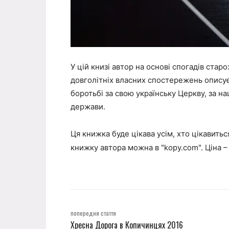
У цій книзі автор на основі спогадів стар
довголітніх власних спостережень описує
боротьбі за свою українську Церкву, за н
держави.
Ця книжка буде цікава усім, хто цікавить
книжку автора можна в "kopy.com".
Ціна –
попередня стаття
Хресна Дорога в Копичинцях 2016