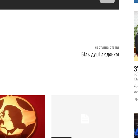
наступна стаття
Біль душі людської
З
19
Сь
Др
до
пр