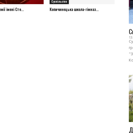
Суспільство
ії імені Сте...
Копичинецька школа-гімназ...
С
13
Су
г
"З
Ко
Д