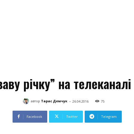
аву річку” на телеканалі
-
автор
Тарас Демчук
26.04.2016
75
Facebook
Twitter
Telegram