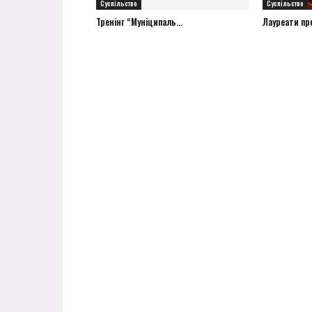
Суспільство
Суспільство
Тренінг “Муніципаль...
Лауреати прем