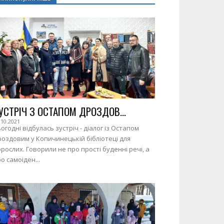
УСТРІЧ З ОСТАПОМ ДРОЗДОВ...
.10.2021
огодні відбулась зустріч - діалог із Остапом
оздовим у Копичинецькій бібліотеці для
рослих. Говорили не про прості буденні речі, а
о самоіден...