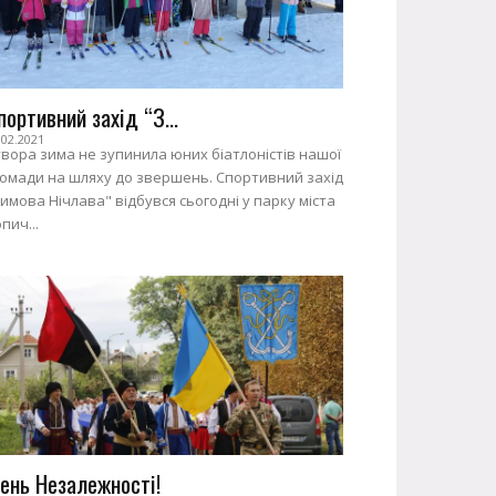
портивний захід “З...
.02.2021
вора зима не зупинила юних біатлоністів нашої
ромади на шляху до звершень. Спортивний захід
имова Нічлава" відбувся сьогодні у парку міста
пич...
ень Незалежності!