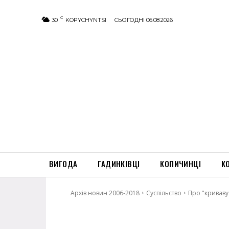
C
30
KOPYCHYNTSI
СЬОГОДНІ 06.08.2026
ВИГОДА
ГАДИНКІВЦІ
КОПИЧИНЦІ
К
Архів новин 2006-2018
Суспільство
Про "криваву 