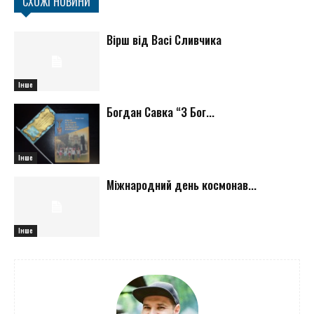
СХОЖІ НОВИНИ
Вірш від Васі Сливчика
Інше
Богдан Савка “З Бог...
Інше
Міжнародний день космонав...
Інше