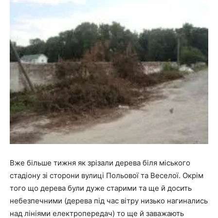
Вже більше тижня як зрізали дерева біля міського
стадіону зі сторони вулиці Польової та Веселої. Окрім
того що дерева були дуже старими та ще й досить
небезпечними (дерева під час вітру низько нагинались
над лініями електропередач) то ще й заважають