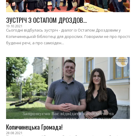
ЗУСТРІЧ З ОСТАПОМ ДРОЗДОВ...
19.10.2021
Сьогодні відбулась зустріч - діалог із Остапом Дроздовим у
Копичинецькій бібліотеці для дорослих. Говорили не про прості
буденні речі, а про самоіден...
Копичинецька Громада!
28.08.2021