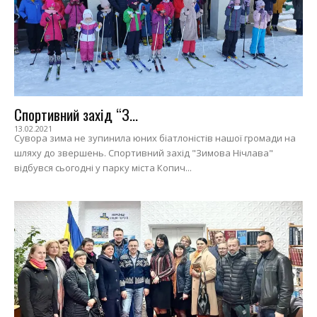
Спортивний захід “З...
13.02.2021
Сувора зима не зупинила юних біатлоністів нашої громади на
шляху до звершень. Спортивний захід "Зимова Нічлава"
відбувся сьогодні у парку міста Копич...