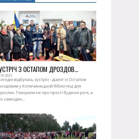
УСТРІЧ З ОСТАПОМ ДРОЗДОВ...
.10.2021
огодні відбулась зустріч - діалог із Остапом
оздовим у Копичинецькій бібліотеці для
рослих. Говорили не про прості буденні речі, а
о самоіден...