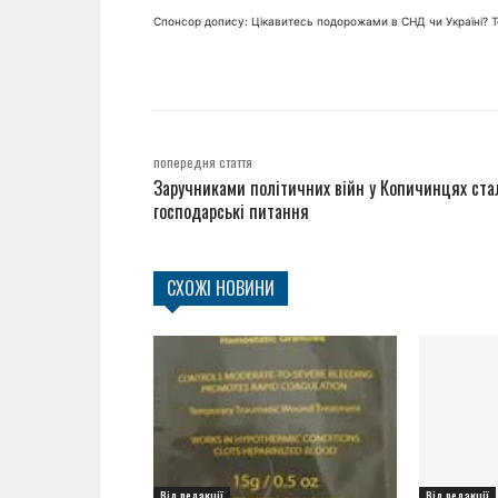
Спонсор допису: Цікавитесь подорожами в СНД чи Україні? 
попередня стаття
Заручниками політичних війн у Копичинцях ста
господарські питання
СХОЖІ НОВИНИ
Від редакції
Від редакції