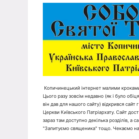
Копичинецький інтернет малими кроками, 
Цього разу зовсім недавно (як і було обі
він дав для нашого сайту) відкрився сайт 
Церкви Київського Патріархату. Сайт дос
зараз там доступно декілька розділів, а с
"Запитуємо священика" тощо. Чекаємо над