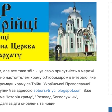
але все таки збільшує свою присутність в мережі.
цяно настоятелем храму о.Любомиром в інтерв’ю, яке
громади храму св.Трійці Української Православної
тупний за адресою
soborsvtriyci.blogspot.com
. Вже
аме "Історія храму", "Розклад Богослужінь",
алі звідти оновлень та новин.