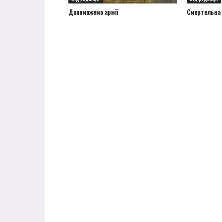
Допоможемо армії
Смертельна а