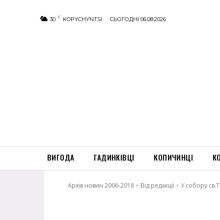
C
30
KOPYCHYNTSI
СЬОГОДНІ 06.08.2026
ВИГОДА
ГАДИНКІВЦІ
КОПИЧИНЦІ
К
Архів новин 2006-2018
Від редакції
У собору св.Т