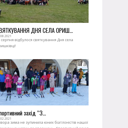
ВЯТКУВАННЯ ДНЯ СЕЛА ОРИШ...
.08.2021
 серпня відбулося святкування Дня села
ишківці!
портивний захід “З...
.02.2021
вора зима не зупинила юних біатлоністів нашої