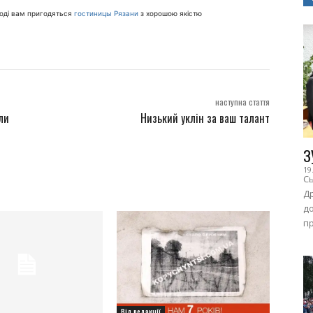
Тоді вам пригодяться
гостиницы Рязани
з хорошою якістю
наступна стаття
ли
Низький уклін за ваш талант
З
19
Сь
Др
до
пр
Від редакції