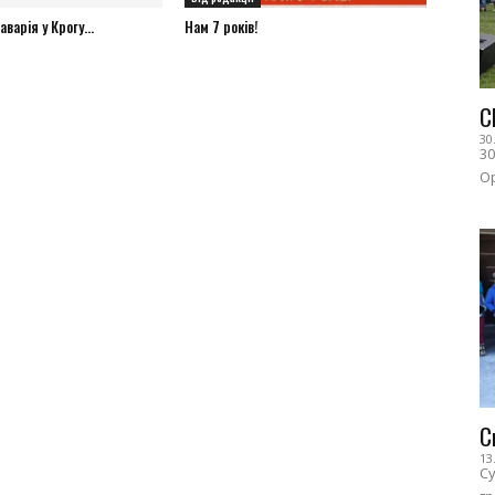
варія у Крогу...
Нам 7 років!
С
30
30
Ор
С
13
Су