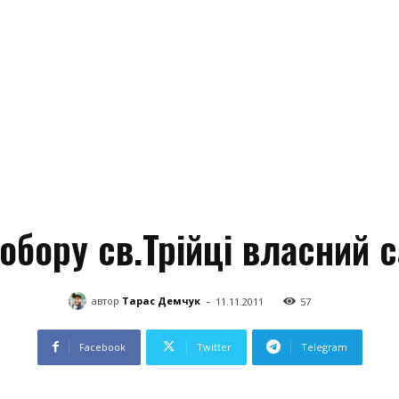
обору св.Трійці власний 
-
автор
Тарас Демчук
11.11.2011
57
Facebook
Twitter
Telegram