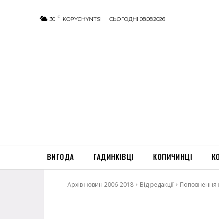
C
30
KOPYCHYNTSI
СЬОГОДНІ 08.08.2026
ВИГОДА
ГАДИНКІВЦІ
КОПИЧИНЦІ
К
Архів новин 2006-2018
Від редакції
Поповнення в