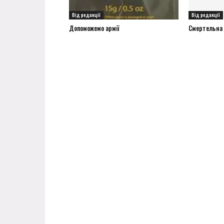
Від редакції
Від редакції
Допоможемо армії
Смертельна а