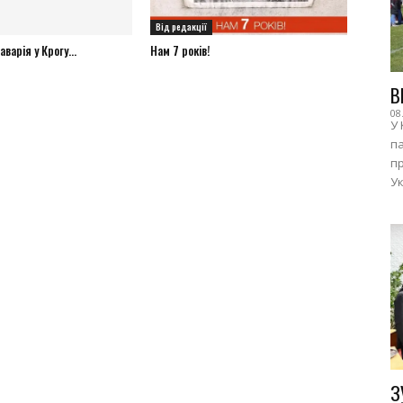
Від редакції
варія у Крогу...
Нам 7 років!
В
08
У 
п
пр
Ук
З