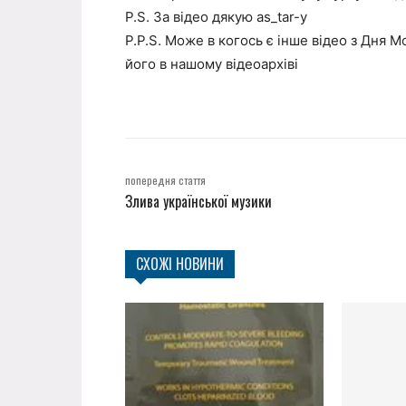
P.S. За відео дякую as_tar-у
P.P.S. Може в когось є інше відео з Дня М
його в нашому відеоархіві
попередня стаття
Злива української музики
СХОЖІ НОВИНИ