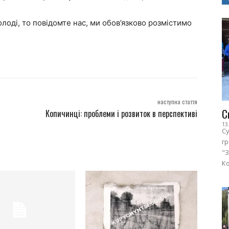
олоді, то повідомте нас, ми обов’язково розмістимо
наступна стаття
С
Копичинці: проблеми і розвиток в перспективі
13
Су
г
"З
Ко