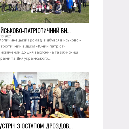
ІЙСЬКОВО-ПАТРІОТИЧНИЙ ВИ...
.10.2021
Копичинецькій Громаді відбувся військово –
атріотичний вишкіл «Юний патріот»
исвячений до Дня захисника та захисниці
раїни та Дня українського...
УСТРІЧ З ОСТАПОМ ДРОЗДОВ...