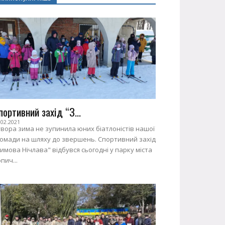
портивний захід “З...
.02.2021
вора зима не зупинила юних біатлоністів нашої
ромади на шляху до звершень. Спортивний захід
имова Нічлава" відбувся сьогодні у парку міста
пич...