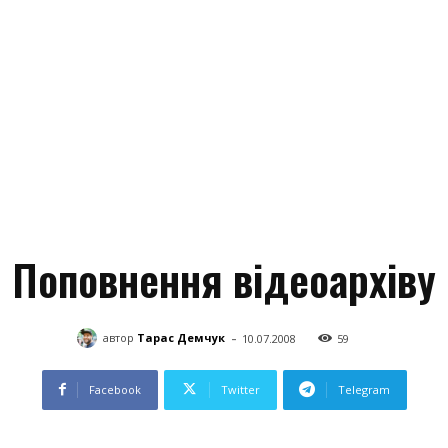
Поповнення відеоархіву
-
автор
Тарас Демчук
10.07.2008
59
Facebook
Twitter
Telegram