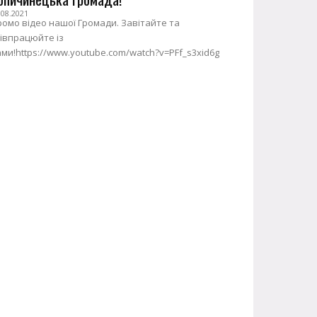
.08.2021
омо відео нашої Громади. Завітайте та
івпрацюйте із
ми!https://www.youtube.com/watch?v=PFf_s3xid6g