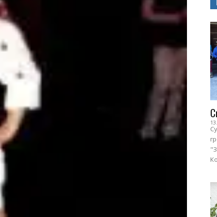
С
13
Су
г
"З
Ко