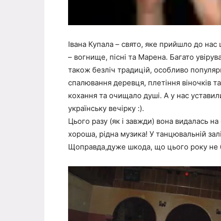
Івана Купала – свято, яке прийшло до нас
– вогнище, пісні та Марена. Багато увірув
також безліч традицій, особливо популяр
спалювання деревця, плетіння віночків т
кохання та очищало душі. А у нас уставил
українську вечірку :).
Цього разу (як і завжди) вона видалась на
хороша, рідна музика! У танцювальній зал
Щоправда,дуже шкода, що цього року не б