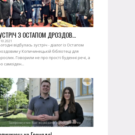
УСТРІЧ З ОСТАПОМ ДРОЗДОВ...
.10.2021
огодні відбулась зустріч - діалог із Остапом
оздовим у Копичинецькій бібліотеці для
рослих. Говорили не про прості буденні речі, а
о самоіден...
опичинецька Громада!