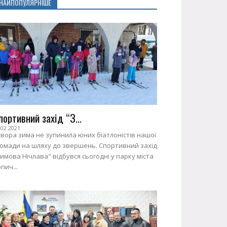
НАЙПОПУЛЯРНІШЕ
портивний захід “З...
.02.2021
вора зима не зупинила юних біатлоністів нашої
ромади на шляху до звершень. Спортивний захід
имова Нічлава" відбувся сьогодні у парку міста
пич...