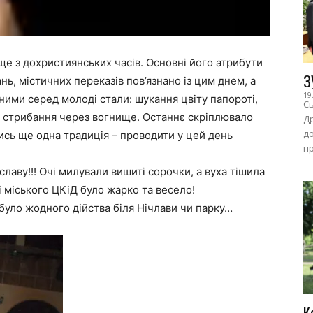
 ще з дохристиянських часів. Основні його атрибути
З
ань, містичних переказів пов’язнано із цим днем, а
19
ними серед молоді стали: шукання цвіту папороті,
Сь
а стрибання через вогнище. Останнє скріплювало
Др
до
ись ще одна традиція – проводити у цей день
пр
 славу!!! Очі милували вишиті сорочки, а вуха тішила
і міського ЦКіД було жарко та весело!
уло жодного дійства біля Нічлави чи парку…
К