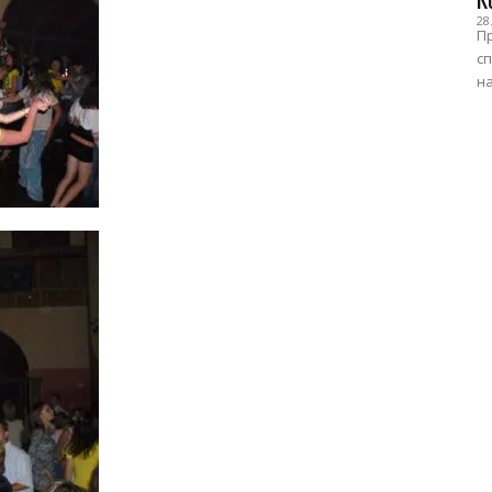
28
Пр
сп
на