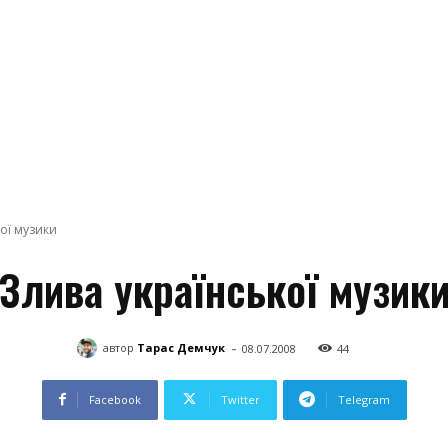
ої музики
Злива української музик
-
автор
Тарас Демчук
08.07.2008
44
Facebook
Twitter
Telegram