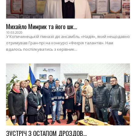
Михайло Мимрик та його шк...
10.03.2020
У Копичинецькій гімназії діє ансамбль «Надія», який нещодавно
отримував Гран-прі на конкурсі «Феєрія талантів». Нам
вдалось поспілкуватись з керівник...
ЗУСТРІЧ З ОСТАПОМ ДРОЗДОВ...