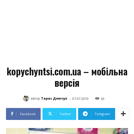
kopychyntsi.com.ua – мобільна
версія
-
автор
Тарас Демчук
07.07.2010
63
Facebook
Twitter
Telegram