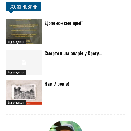
СХОЖІ НОВИНИ
Допоможемо армії
Від редакції
Смертельна аварія у Крогу...
Від редакції
Нам 7 років!
Від редакції