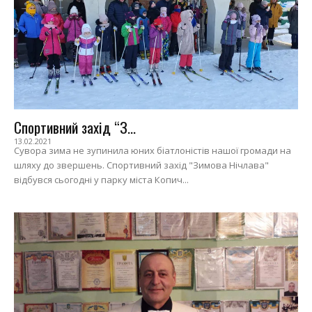
Спортивний захід “З...
13.02.2021
Сувора зима не зупинила юних біатлоністів нашої громади на
шляху до звершень. Спортивний захід "Зимова Нічлава"
відбувся сьогодні у парку міста Копич...