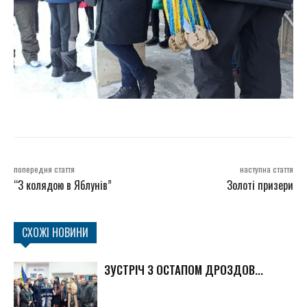
попередня стаття
наступна стаття
“З колядою в Яблунів”
Золоті призери
СХОЖІ НОВИНИ
ЗУСТРІЧ З ОСТАПОМ ДРОЗДОВ...