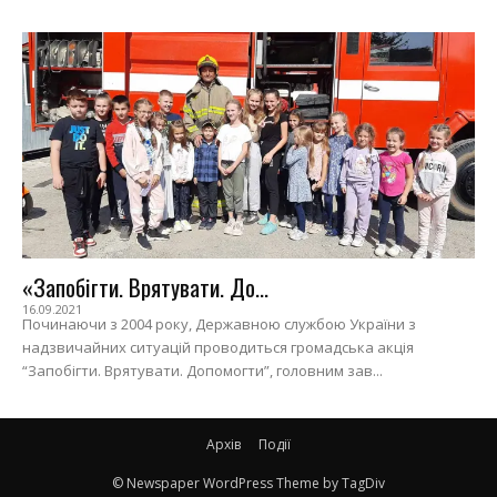
«Запобігти. Врятувати. До...
16.09.2021
Починаючи з 2004 року, Державною службою України з
надзвичайних ситуацій проводиться громадська акція
“Запобігти. Врятувати. Допомогти”, головним зав...
Архів
Події
© Newspaper WordPress Theme by TagDiv