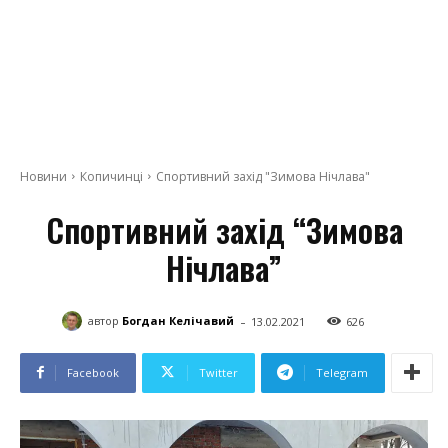
Новини
Копичинці
Спортивний захід "Зимова Нічлава"
Спортивний захід “Зимова
Нічлава”
-
автор
Богдан Келічавий
13.02.2021
626
Facebook
Twitter
Telegram