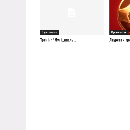
Суспільство
Суспільство
Тренінг “Муніципаль...
Лауреати прем