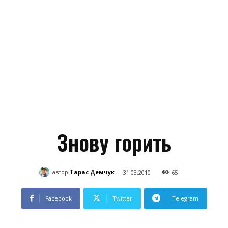
Знову горить
-
автор
Тарас Демчук
31.03.2010
65
Facebook
Twitter
Telegram