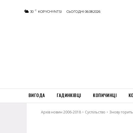
C
30
KOPYCHYNTSI
СЬОГОДНІ 06.08.2026
ВИГОДА
ГАДИНКІВЦІ
КОПИЧИНЦІ
К
Архів новин 2006-2018
Суспільство
Знову горить