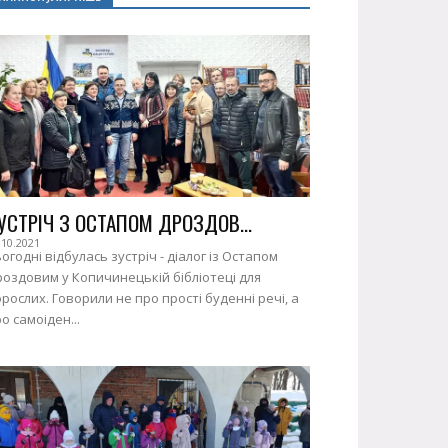
УСТРІЧ З ОСТАПОМ ДРОЗДОВ...
.10.2021
огодні відбулась зустріч - діалог із Остапом
оздовим у Копичинецькій бібліотеці для
рослих. Говорили не про прості буденні речі, а
о самоіден...