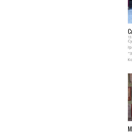
С
13
Су
г
"З
Ко
М