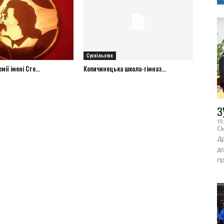
Суспільство
ії імені Сте...
Копичинецька школа-гімназ...
З
19
Сь
Др
до
пр