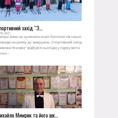
портивний захід “З...
.02.2021
вора зима не зупинила юних біатлоністів нашої
ромади на шляху до звершень. Спортивний захід
имова Нічлава" відбувся сьогодні у парку міста
пич...
ихайло Мимрик та його шк...