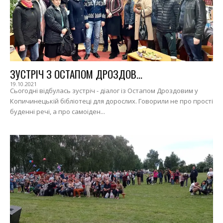
ЗУСТРІЧ З ОСТАПОМ ДРОЗДОВ...
19.10.2021
Сьогодні відбулась зустріч - діалог із Остапом Дроздовим у
Копичинецькій бібліотеці для дорослих. Говорили не про прості
буденні речі, а про самоіден...