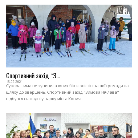
Спортивний захід “З...
13.02.2021
Сувора зима не зупинила юних біатлоністів нашої громади на
шляху до звершень. Спортивний захід "Зимова Нічлава"
відбувся сьогодні у парку міста Копич...