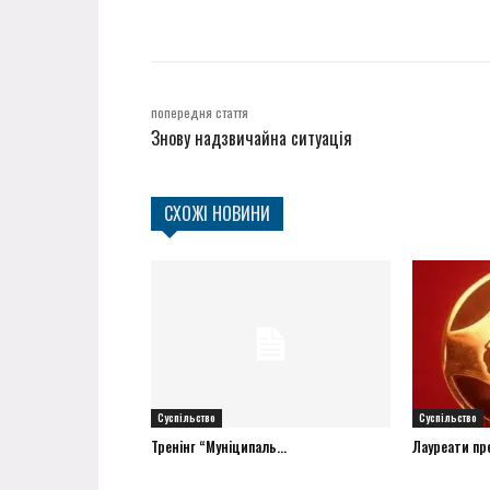
попередня стаття
Знову надзвичайна ситуація
СХОЖІ НОВИНИ
Суспільство
Суспільство
Тренінг “Муніципаль...
Лауреати прем