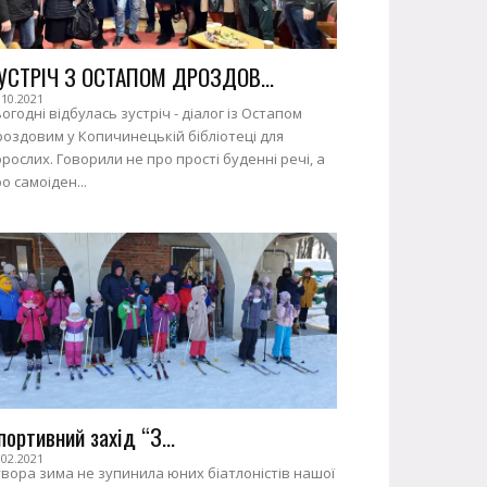
УСТРІЧ З ОСТАПОМ ДРОЗДОВ...
.10.2021
огодні відбулась зустріч - діалог із Остапом
оздовим у Копичинецькій бібліотеці для
рослих. Говорили не про прості буденні речі, а
о самоіден...
портивний захід “З...
.02.2021
вора зима не зупинила юних біатлоністів нашої