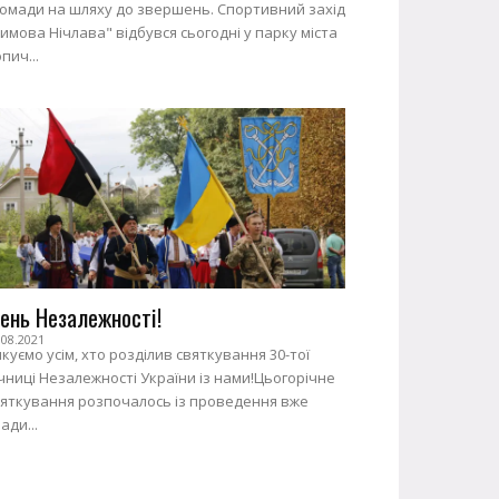
ромади на шляху до звершень. Спортивний захід
имова Нічлава" відбувся сьогодні у парку міста
пич...
ень Незалежності!
.08.2021
куємо усім, хто розділив святкування 30-тої
чниці Незалежності України із нами!Цьогорічне
вяткування розпочалось із проведення вже
ади...