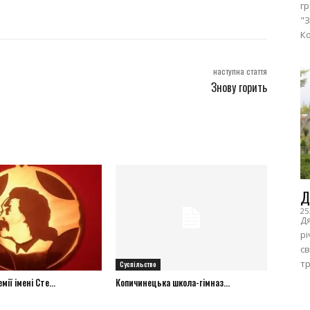
г
"З
Ко
наступна стаття
Знову горить
Д
25
Дя
рі
с
тр
Суспільство
ії імені Сте...
Копичинецька школа-гімназ...