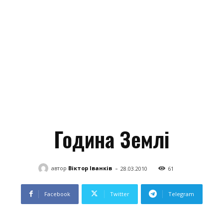
Година Землі
-
автор
Віктор Іванків
28.03.2010
61
Facebook
Twitter
Telegram