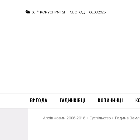
C
30
KOPYCHYNTSI
СЬОГОДНІ 06.08.2026
ВИГОДА
ГАДИНКІВЦІ
КОПИЧИНЦІ
К
Архів новин 2006-2018
Суспільство
Година Земл