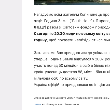
Нагадуємо всім жителям Копичинець про т
акція Година Землі ("Earth Hour"). Її про
(НЕЦУ) разом зі Світовим фондом природ
Сьогодні о 20:30 люди по всьому світу в
годину
, щоб показати необхідність спільн
Закликаємо Вас приєднатися до унікальної
Уперше Година Землі відбулася у 2007 роц
участь понад 50 мільйонів осіб в більш ніж
країн-учасниць досягла 88, міст – більш н
мільярда осіб по всьому світу.
Україна офіційно приєдналася до ініціати
Спонсор допису: Бажаєте уміти читати і писати іноземною 
Киеве
які піднімуть ваш рівень знань