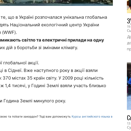
е, що в Україні розпочалася унікальна глобальна
З
водять Національний екологічний центр України
19
Сь
и (WWF).
Др
имикають світло та електричні прилади на одну
до
их дій з боротьби зі змінами клімату.
пр
 глобальної акції.
і в Сіднеї. Вже наступного року в акції взяли
 370 містах 35 країн світу. У 2009 році кількість
іж 1,4 тисячі, у Годині Землі взяли участь близько
ви Година Землі минулого року.
С
мовою та поїхати закордон? Тоді вам допоможуть
Курсы английского языка в
13
Су