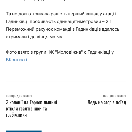
Та не довго тривала радість перший випад у атаці і
Гадинківці пробивають одинацятиметровий – 2:1.
Переможний рахунок команді з Гадинківців вдалось
втримали і до кінця матчу.
Фото взято з групи ФК "Молодіжна" с.Гадинківці у
ВКонтакті
попередня стаття
наступна стаття
З колонії на Тернопільщині
Ледь не згорів поїзд
втікли гвалтівники та
грабіжники