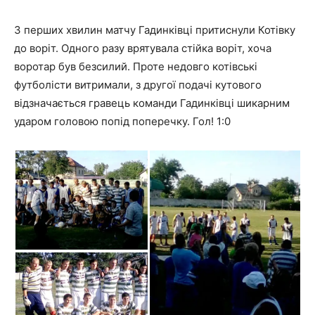
З перших хвилин матчу Гадинківці притиснули Котівку
до воріт. Одного разу врятувала стійка воріт, хоча
воротар був безсилий. Проте недовго котівські
футболісти витримали, з другої подачі кутового
відзначається гравець команди Гадинківці шикарним
ударом головою попід поперечку. Гол! 1:0