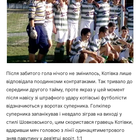
Після забитого гола нічого не змінилось, Котівка лише
відповідала поодинкоми контратаками. Так тривало до
середини другого тайму, проте якраз у цей момент
після навісу зі штрафного удару котівські футболісти
відзначиються у воротах суперника. Голкіпер
суперника запанікував і невдало зіграв на виході у
стилі Шовковського, цим скористався гравець Котівки,
вдаривши мяч головою з лінії одинацятиметрового
зняв павутину у дев’ятці воріт. 1:1