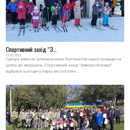
Спортивний захід “З...
13.02.2021
Сувора зима не зупинила юних біатлоністів нашої громади на
шляху до звершень. Спортивний захід "Зимова Нічлава"
відбувся сьогодні у парку міста Копич...