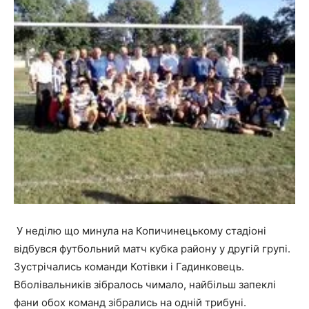
У неділю що минула на Копичинецькому стадіоні
відбувся футбольний матч кубка району у другій групі.
Зустрічались команди Котівки і Гадинковець.
Вболівальників зібралось чимало, найбільш запеклі
фани обох команд зібрались на одній трибуні.