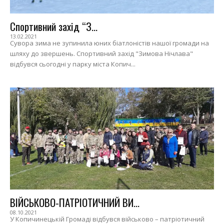
Спортивний захід “З...
13.02.2021
Сувора зима не зупинила юних біатлоністів нашої громади на
шляху до звершень. Спортивний захід "Зимова Нічлава"
відбувся сьогодні у парку міста Копич...
ВІЙСЬКОВО-ПАТРІОТИЧНИЙ ВИ...
08.10.2021
У Копичинецькій Громаді відбувся військово – патріотичний