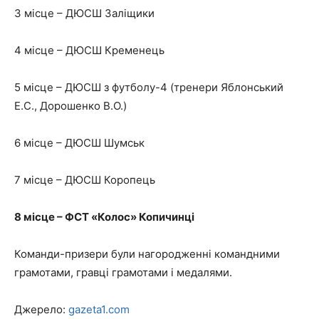
3 місце – ДЮСШ Заліщики
4 місце – ДЮСШ Кременець
5 місце – ДЮСШ з футболу-4 (тренери Яблонський
Е.С., Дорошенко В.О.)
6 місце – ДЮСШ Шумськ
7 місце – ДЮСШ Коропець
8 місце – ФСТ «Колос» Копичинці
Команди-призери були нагородженні командними
грамотами, гравці грамотами і медалями.
Джерело:
gazeta1.com