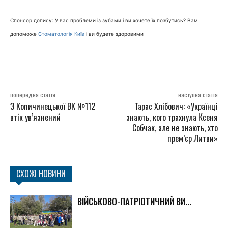
Спонсор допису: У вас проблеми із зубами і ви хочете їх позбутись? Вам
допоможе
Стоматологія Київ
і ви будете здоровими
попередня стаття
наступна стаття
З Копичинецької ВК №112
Тарас Хлібович: «Українці
втік ув’язнений
знають, кого трахнула Ксеня
Собчак, але не знають, хто
прем’єр Литви»
СХОЖІ НОВИНИ
ВІЙСЬКОВО-ПАТРІОТИЧНИЙ ВИ...