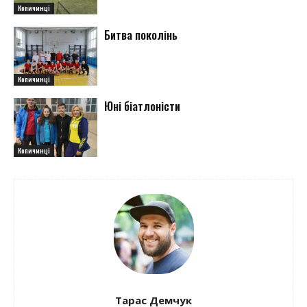
Копичинці
Битва поколінь
Копичинці
Юні біатлоністи
Копичинці
Тарас Демчук