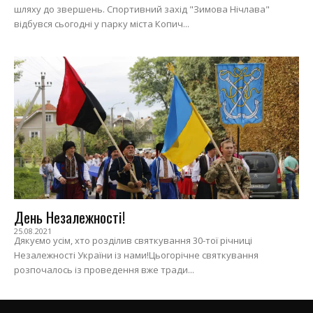
шляху до звершень. Спортивний захід "Зимова Нічлава"
відбувся сьогодні у парку міста Копич...
День Незалежності!
25.08.2021
Дякуємо усім, хто розділив святкування 30-тої річниці
Незалежності України із нами!Цьогорічне святкування
розпочалось із проведення вже тради...