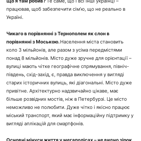
Що я там робив?
Те саме, що і всі інші українці –
працював, щоб забезпечити сім’ю, що не реально в
Україні.
Чикаго в порівнянні з Тернополем як слон в
порівнянні з Моською.
Населення міста становить
коло 3 мільйонів, але разом з усіма передмістями
понад 8 мільйонів. Місто дуже зручне для орієнтації –
вулиці мають чітке географічне спрямування, північ-
південь, схід-захід, є, правда виключення у вигляді
старих історичних вулиць, які діагональні. Місто дуже
привітне. Архітектурно надзвичайно цікаве, має
більше розвідних мостів, ніж в Петербурзі. Це місто
неможливо не полюбити. Дуже чітко і якісно працює
міський транспорт, який має інформаційну підтримку у
вигляді аплікацій для смартфонів.
Основні мінуси життя у мегаполісах – не видно зірок.