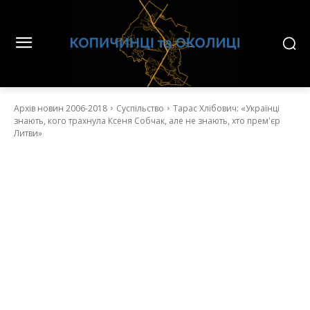
Архів новин 2006-2018
Суспільство
Тарас Хлібович: «Українці
знають, кого трахнула Ксеня Собчак, але не знають, хто прем'єр
Литви»