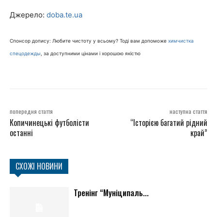
Джерело:
doba.te.ua
Спонсор допису: Любите чистоту у всьому? Тоді вам допоможе
химчистка
спецодежды
, за доступними цінами і хорошою якістю
попередня стаття
наступна стаття
Копичинецькі футболісти
“Історією багатий рідний
останні
край”
СХОЖІ НОВИНИ
Тренінг “Муніципаль...