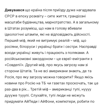
Дивувався
що країна після приїзду дуже нагадувала
СРСР в епоху розквіту – сите життя, грандіозні
масштаби будівництва, марнотратство. А в загальному
в Штатах розумієш, що нам в голову вбивали
ідеологічні штампи, які не відповідають дійсності.
Перший міф, який не витримує реалій – міф, що
росіяни, білоруси і українці брати і сестри. Насправді
всюди українці живуть і працюють з поляками. А
російськомовні закордоном – це євреї-емігранти з
«Совдепії». Другий міф, про якусь загрозу нам зі
сторони Штатів. Та не всі американи знають, де та
Росія, про яку загрозу можна говорити? Якщо якісь
новини про Росію на ТБ чи газетах проскочать, так це
раз-два в рік… Третій міф – американці тупі, нуууу
дуууже тууупі. Слухайте, тупі люди не можуть
придумати АйПеди і АйФони, компютери, робити по