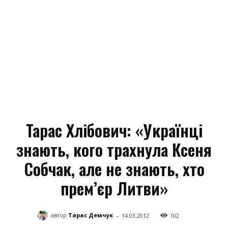
Тарас Хлібович: «Українці
знають, кого трахнула Ксеня
Собчак, але не знають, хто
прем’єр Литви»
-
автор
Тарас Демчук
14.03.2012
102