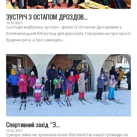
ЗУСТРІЧ З ОСТАПОМ ДРОЗДОВ...
19.10.2021
Сьогодні відбулась зустріч - діалог із Остапом Дроздовим у
Копичинецькій бібліотеці для дорослих. Говорили не про прості
буденні речі, а про самоіден...
Спортивний захід “З...
13.02.2021
Сувора зима не зупинила юних біатлоністів нашої громади на