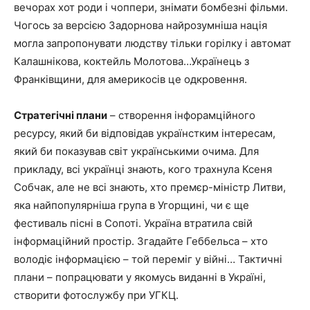
вечорах хот роди і чоппери, знімати бомбезні фільми.
Чогось за версією Задорнова найрозумніша нація
могла запропонувати людству тільки горілку і автомат
Калашнікова, коктейль Молотова…Українець з
Франківщини, для америкосів це одкровення.
Стратегічні плани
– створення інфорамційного
ресурсу, який би відповідав українстким інтересам,
який би показував світ українськими очима. Для
прикладу, всі українці знають, кого трахнула Ксеня
Собчак, але не всі знають, хто премєр-міністр Литви,
яка найпопулярніша група в Угорщині, чи є ще
фестиваль пісні в Сопоті. Україна втратила свій
інформаційний простір. Згадайте Геббельса – хто
володіє інформацією – той переміг у війні… Тактичні
плани – попрацювати у якомусь виданні в Україні,
створити фотослужбу при УГКЦ.