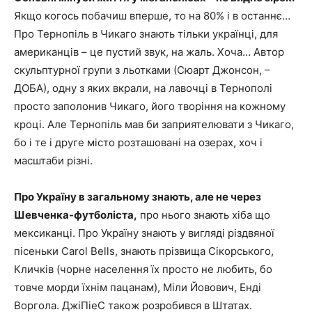
Якщо когось побачиш вперше, то на 80% і в останнє…
Про Тернопіль в Чикаго знають тільки українці, для
американців – це пустий звук, на жаль. Хоча… Автор
скульптурної групи з льотками (Сюарт Джонсон, –
ДОБА), одну з яких вкрали, на лавочці в Тернополі
просто заполонив Чикаго, його творіння на кожному
кроці. Але Тернопіль мав би заприятелювати з Чикаго,
бо і те і друге місто розташовані на озерах, хоч і
масштаби різні.
Про Україну в загальному знають, але не через
Шевченка-футболіста,
про нього знають хіба що
мексиканці. Про Україну знають у вигляді різдвяної
пісеньки Carol Bells, знають прізвища Сікорського,
Кличків (чорне населення їх просто не любить, бо
товче морди їхнім пацанам), Міли Йовович, Енді
Воргола. ДжіПіеС також розробився в Штатах.