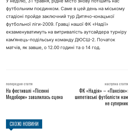
У неділю, 31 травня, рідне місто знову потішить нас
футбольним поєдинком. Саме в цей день на міському
стадіоні пройде заключний тур Дитячо-юнацької
футбольної ліги-2009. Гравці нашої ФК «Надії»
екзаменуватимуть на витривалість аутсайдера турніру
кам’янець-подільську команду ДЮСШ-2. Початок
матчів, як завше, о 12.00 годині та о 14 год.
попередня стаття
наступна стаття
На фестивалі «Пісенні
ФК «Надія» – «Пансіон»:
Медобори» завалилась сцена
шепетівські футболісти нам
не суперник
СХОЖІ НОВИНИ