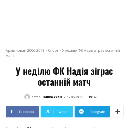
Архів новин 2006-2018
Спорт
У неділю ФК Надія зіграє останній
матч
У неділю ФК Надія зіграє
останній матч
-
автор
Пашко Ухач
17.05.2009
68
Facebook
Twitter
Telegram