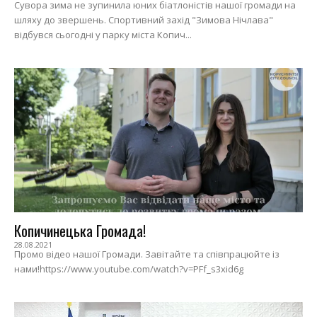
Сувора зима не зупинила юних біатлоністів нашої громади на
шляху до звершень. Спортивний захід "Зимова Нічлава"
відбувся сьогодні у парку міста Копич...
Копичинецька Громада!
28.08.2021
Промо відео нашої Громади. Завітайте та співпрацюйте із
нами!https://www.youtube.com/watch?v=PFf_s3xid6g