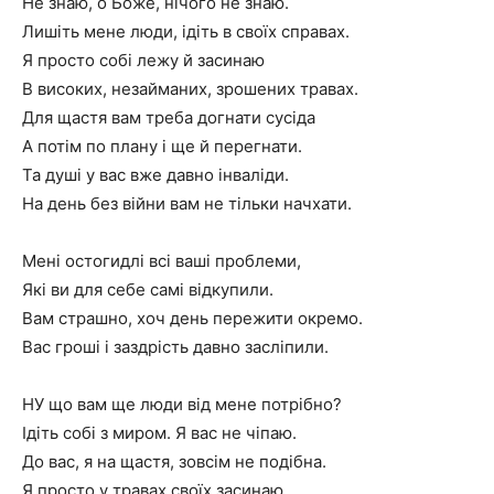
Не знаю, о Боже, нічого не знаю.
Лишіть мене люди, ідіть в своїх справах.
Я просто собі лежу й засинаю
В високих, незайманих, зрошених травах.
Для щастя вам треба догнати сусіда
А потім по плану і ще й перегнати.
Та душі у вас вже давно інваліди.
На день без війни вам не тільки начхати.
Мені остогидлі всі ваші проблеми,
Які ви для себе самі відкупили.
Вам страшно, хоч день пережити окремо.
Вас гроші і заздрість давно засліпили.
НУ що вам ще люди від мене потрібно?
Ідіть собі з миром. Я вас не чіпаю.
До вас, я на щастя, зовсім не подібна.
Я просто у травах своїх засинаю.