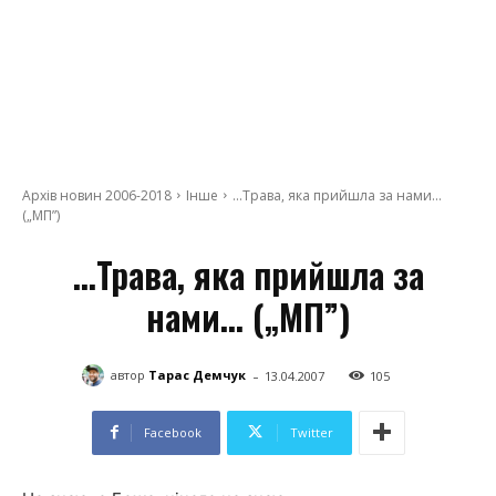
Архів новин 2006-2018
Інше
...Трава, яка прийшла за нами...
(„МП”)
…Трава, яка прийшла за
нами… („МП”)
-
автор
Тарас Демчук
13.04.2007
105
Facebook
Twitter