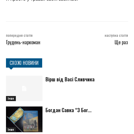
попередня стаття
наступна стаття
Грудень-наркоман
Ще раз
СХОЖІ НОВИНИ
Вірш від Васі Сливчика
Інше
Богдан Савка “З Бог...
Інше