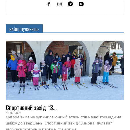
НАЙПОПУЛЯРНІШЕ
Спортивний захід “З...
13.02.2021
Сувора зима не зупинила юних біатлоністів нашої громади на
шляху до звершень. Спортивний захід "Зимова Нічлава"
відбувся сьогодні у парку міста Копич...