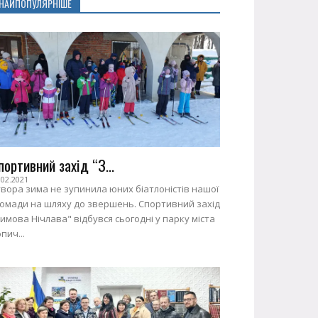
НАЙПОПУЛЯРНІШЕ
портивний захід “З...
.02.2021
вора зима не зупинила юних біатлоністів нашої
ромади на шляху до звершень. Спортивний захід
имова Нічлава" відбувся сьогодні у парку міста
пич...