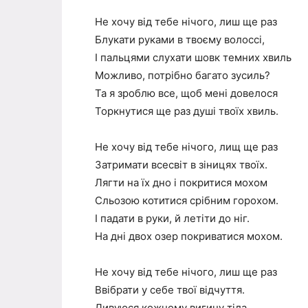
Не хочу від тебе нічого, лиш ще раз
Блукати руками в твоєму волоссі,
І пальцями слухати шовк темних хвиль
Можливо, потрібно багато зусиль?
Та я зроблю все, щоб мені довелося
Торкнутися ще раз душі твоїх хвиль.
Не хочу від тебе нічого, лищ ще раз
Затримати всесвіт в зіницях твоїх.
Лягти на їх дно і покритися мохом
Сльозою котитися срібним горохом.
І падати в руки, й летіти до ніг.
На дні двох озер покриватися мохом.
Не хочу від тебе нічого, лиш ще раз
Ввібрати у себе твої відчуття.
Дивуюся кожному вигину тіла,