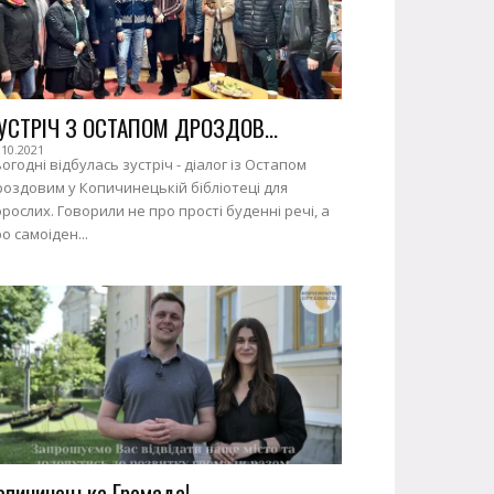
УСТРІЧ З ОСТАПОМ ДРОЗДОВ...
.10.2021
огодні відбулась зустріч - діалог із Остапом
оздовим у Копичинецькій бібліотеці для
рослих. Говорили не про прості буденні речі, а
о самоіден...
опичинецька Громада!