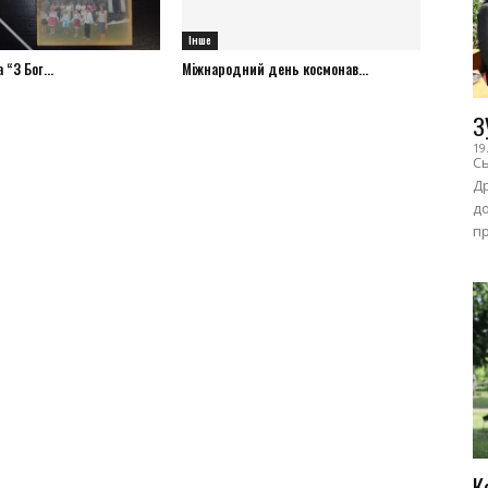
Інше
“З Бог...
Міжнародний день космонав...
З
19
Сь
Др
до
пр
К