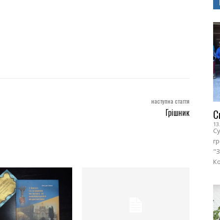
наступна стаття
Грішник
С
13
Су
г
"З
Ко