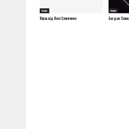
Інше
Інше
Вірш від Васі Сливчика
Богдан Савка 