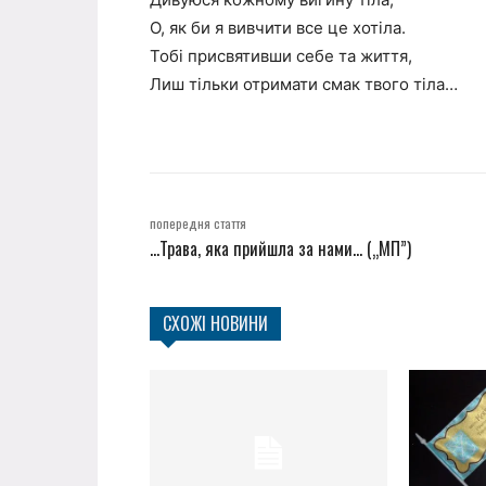
О, як би я вивчити все це хотіла.
Тобі присвятивши себе та життя,
Лиш тільки отримати смак твого тіла…
попередня стаття
…Трава, яка прийшла за нами… („МП”)
СХОЖІ НОВИНИ