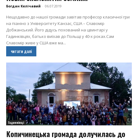
Богдан Келічавий
-
06.07.2019
Нещодавно до нашої громади завітав професор класичної гри
на піаніно з Університету Канзас, США – Славомір
Добжанський. Його дідусь похований на цвинтарі у
Гадинківцях, батько виїхав до Польщі у 40-х роках.Сам
Славомір живе у США вже ма...
читати далі
Гадинківці
Копичинецька громада долучилась до