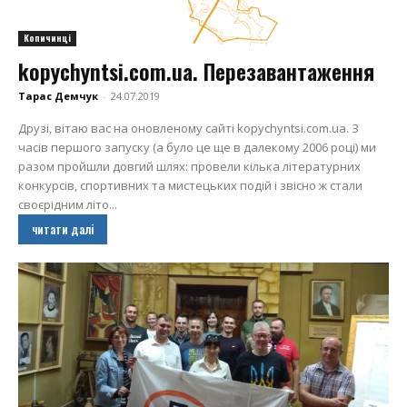
Копичинці
kopychyntsi.com.ua. Перезавантаження
Тарас Демчук
-
24.07.2019
Друзі, вітаю вас на оновленому сайті kopychyntsi.com.ua. З
часів першого запуску (а було це ще в далекому 2006 році) ми
разом пройшли довгий шлях: провели кілька літературних
конкурсів, спортивних та мистецьких подій і звісно ж стали
своєрідним літо...
читати далі