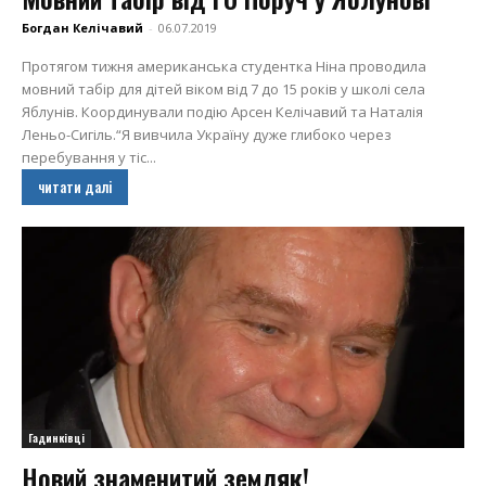
Богдан Келічавий
-
06.07.2019
Протягом тижня американська студентка Ніна проводила
мовний табір для дітей віком від 7 до 15 років у школі села
Яблунів. Координували подію Арсен Келічавий та Наталія
Леньо-Сигіль.“Я вивчила Україну дуже глибоко через
перебування у тіс...
читати далі
Гадинківці
Новий знаменитий земляк!