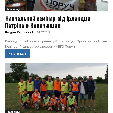
Копичинці
Навчальний семінар від Ірландця
Патріка в Копичинцях
Богдан Келічавий
-
24.07.2019
Padraig Purcell провів тренінг у Копичинцях. Організатор Арсен
Келічавий, директор з розвитку ВГО Поруч.
читати далі
Гадинківці