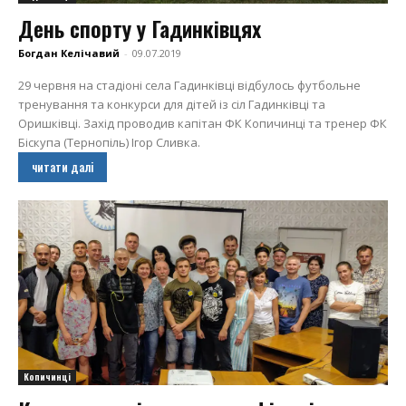
День спорту у Гадинківцях
Богдан Келічавий
-
09.07.2019
29 червня на стадіоні села Гадинківці відбулось футбольне
тренування та конкурси для дітей із сіл Гадинківці та
Оришківці. Захід проводив капітан ФК Копичинці та тренер ФК
Біскупа (Тернопіль) Ігор Сливка.
читати далі
Копичинці