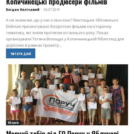
Копичинецькі продюсери фільмів
Богдан Келічавий
-
06.07.2019
А чи знали ви, що у нас є своє кіно? Мистецьке Збіговисько
Delirium презентувало 8 коротких фільмів на історичну
тематику, які зняли протягом останнього року. Показ
організувала Тетяна Волощук у Копичинецькій бібліотеці для
дорослих в рамках проекту...
читати далі
Яблунів
Мовний табір від ГО Поруч у Яблунові