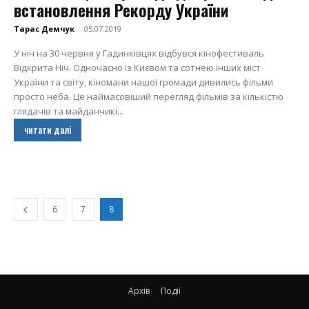
встановлення Рекорду України
Тарас Демчук
-
05.07.2019
У ніч на 30 червня у Гадинківцях відбувся кінофестиваль
Відкрита Ніч. Одночасно із Києвом та сотнею інших міст
України та світу, кіномани нашої громади дивились фільми
просто неба. Це наймасовіший перегляд фільмів за кількістю
глядачів та майданчикі...
читати далі
6
7
8
Архів
Події