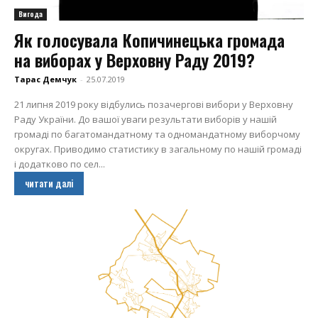
Вигода
Як голосувала Копичинецька громада
на виборах у Верховну Раду 2019?
Тарас Демчук
-
25.07.2019
21 липня 2019 року відбулись позачергові вибори у Верховну
Раду України. До вашої уваги результати виборів у нашій
громаді по багатомандатному та одномандатному виборчому
округах. Приводимо статистику в загальному по нашій громаді
і додатково по сел...
читати далі