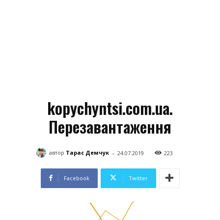
kopychyntsi.com.ua.
Перезавантаження
-
автор
Тарас Демчук
24.07.2019
223
Facebook
Twitter