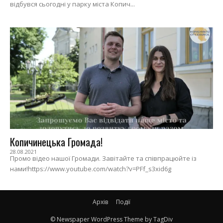
відбувся сьогодні у парку міста Копич...
Копичинецька Громада!
28.08.2021
Промо відео нашої Громади. Завітайте та співпрацюйте із
нами!https://www.youtube.com/watch?v=PFf_s3xid6g
Архів
Події
© Newspaper WordPress Theme by TagDiv