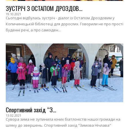
ЗУСТРІЧ З ОСТАПОМ ДРОЗДОВ...
19.10.2021
Сьогодні відбулась зустріч - діалог із Остапом Дроздовим у
Копичинецькій бібліотеці для дорослих. Говорили не про прості
буденні речі, а про самоіден...
Спортивний захід “З...
13.02.2021
Сувора зима не зупинила юних біатлоністів нашої громади на
шляху до звершень. Спортивний захід "Зимова Нічлава"