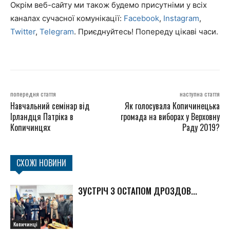
Окрім веб-сайту ми також будемо присутніми у всіх
каналах сучасної комунікації:
Facebook
,
Instagram
,
Twitter
,
Telegram
. Приєднуйтесь! Попереду цікаві часи.
попередня стаття
наступна стаття
Навчальний семінар від
Як голосувала Копичинецька
Ірландця Патріка в
громада на виборах у Верховну
Копичинцях
Раду 2019?
СХОЖІ НОВИНИ
ЗУСТРІЧ З ОСТАПОМ ДРОЗДОВ...
Копичинці