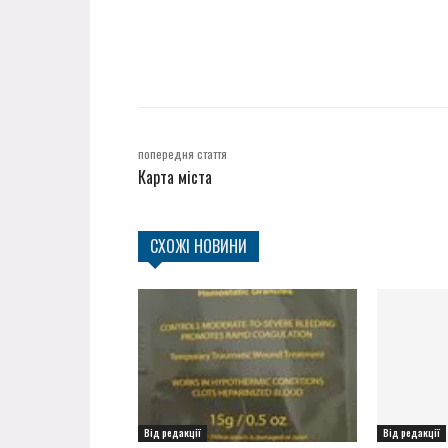
попередня стаття
Карта міста
СХОЖІ НОВИНИ
Від редакції
Від редакції