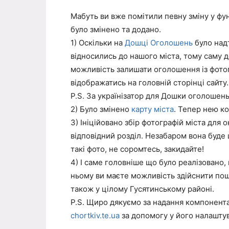
Мабуть ви вже помітили певну зміну у фу
було змінено та додано.
1) Оскільки на
Дошці Оголошень
було надт
відносились до нашого міста, тому саму 
можливість залишати оголошення із фото
відображатись на головній сторінці сайту.
P.S. За українізатор для Дошки оголошен
2) Було змінено
карту міста
. Тепер нею к
3) Ініційовано збір фотографій міста для 
відповідний розділ. Незабаром вона буде 
такі фото, не соромтесь, закидайте!
4) І саме головніше що було реалізовано,
ньому ви маєте можливість здійснити пош
також у цілому Гусятинському районі.
P.S. Щиро дякуємо за надання компонент
chortkiv.te.ua
за допомогу у його налаштув