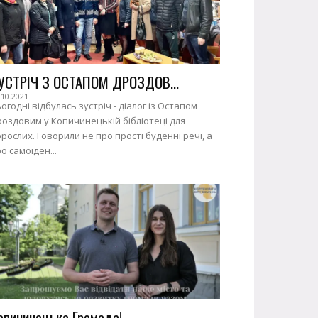
УСТРІЧ З ОСТАПОМ ДРОЗДОВ...
.10.2021
огодні відбулась зустріч - діалог із Остапом
оздовим у Копичинецькій бібліотеці для
рослих. Говорили не про прості буденні речі, а
о самоіден...
опичинецька Громада!