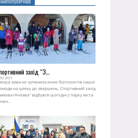
НАЙПОПУЛЯРНІШЕ
портивний захід “З...
.02.2021
вора зима не зупинила юних біатлоністів нашої
ромади на шляху до звершень. Спортивний захід
имова Нічлава" відбувся сьогодні у парку міста
пич...