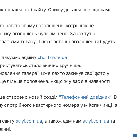
нкціональності сайту. Опишу детальніше, що саме
о багато спаму і оголошень, котрі ніяк не
дошку оголошень було змінено. Зараз тут є
графіями товару. Також останні оголошення будуть
ь дякуємо адміну
chortkiv.te.ua
ористуватись стало значно зручніше.
оновлення галереї. Вже дехто закинув свої фото у
ще більше поповнена. Якщо ж у вас є в наявності
 це створено новий розділ
"Телефонний довідник"
. В
ук потрібного квартирного номера у м.Копичинці, а
а сайту
stryi.com.ua
, а також адмінам
stryi.com.ua
та
анні.