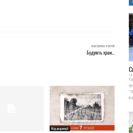
наступна стаття
Будують храм…
С
13
Су
г
"З
Ко
Від редакції