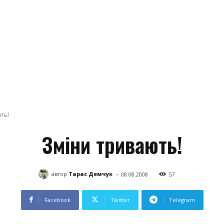
ть!
Зміни тривають!
-
автор
Тарас Демчук
08.08.2008
57
Facebook
Twitter
Telegram