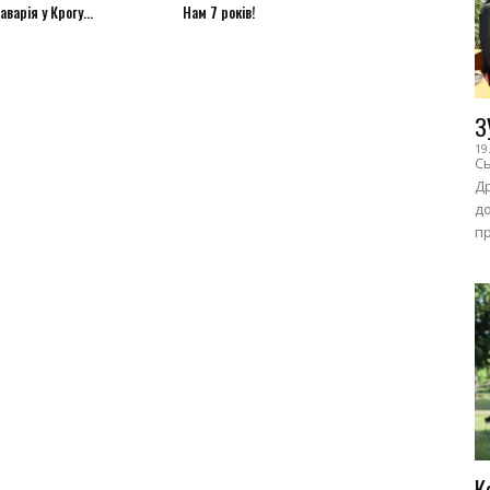
варія у Крогу...
Нам 7 років!
З
19
Сь
Др
до
пр
К