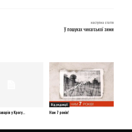
наступна стаття
У пошуках чикагської зими
Від редакції
варія у Крогу...
Нам 7 років!