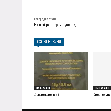
попередня стаття
На цей раз переміг досвід
СХОЖІ НОВИНИ
Від редакції
Від редакції
Допоможемо армії
Смертельна а