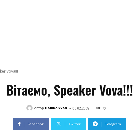
ker Vova!!!
Вітаємо, Speaker Vova!!!
-
автор
Пашко Ухач
05.02.2008
70
Facebook
Twitter
Telegram