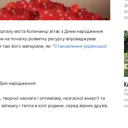
Др
до
пр
рталу міста Копичинці вітає з Днем народження
им на початку розвитку ресурсу впроваджував
такі його матеріали, як: "
Становлення української
К
 Дня народження!
28
Пр
 творчої наснаги і оптимізму, незгасної енергії та
сп
атишку і тепла в колі родини, серед вірних друзів.
на