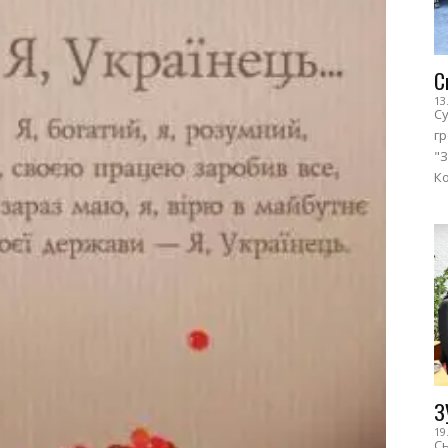
С
13
Су
г
"З
Ко
З
19
Сь