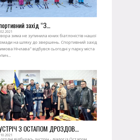
портивний захід “З...
.02.2021
вора зима не зупинила юних біатлоністів нашої
ромади на шляху до звершень. Спортивний захід
имова Нічлава" відбувся сьогодні у парку міста
пич...
УСТРІЧ З ОСТАПОМ ДРОЗДОВ...
.10.2021
огодні відбулась зустріч - діалог із Остапом