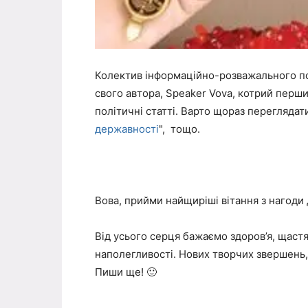
Колектив інформаційно-розважального по
свого автора, Speaker Vova, котрий перш
політичні статті. Варто щораз переглядати 
державності
", тощо.
Вова, прийми найщиріші вітання з нагоди
Від усього серця бажаємо здоров’я, щастя,
наполегливості. Нових творчих звершень, з
Пиши ще! 🙂