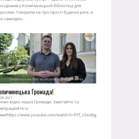
оздовим у Копичинецькій бібліотеці для
рослих. Говорили не про прості буденні речі, а
о самоіден...
опичинецька Громада!
.08.2021
омо відео нашої Громади. Завітайте та
івпрацюйте із
ми!https://www.youtube.com/watch?v=PFf_s3xid6g