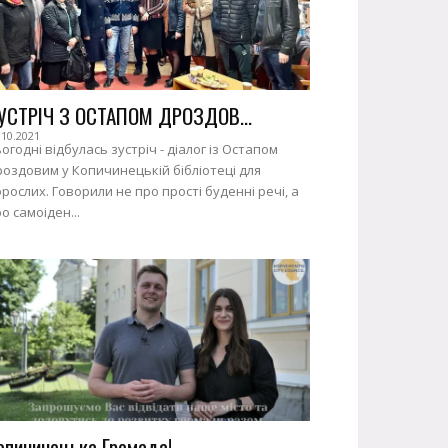
УСТРІЧ З ОСТАПОМ ДРОЗДОВ...
.10.2021
огодні відбулась зустріч - діалог із Остапом
оздовим у Копичинецькій бібліотеці для
рослих. Говорили не про прості буденні речі, а
о самоіден...
опичинецька Громада!