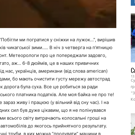
“Побігли ми погратися у сніжки на лужок…”, вирішив
ів чикагської зими…..
В ніч з четверга на п’ятницю
ронт. Метеорологи про це попереджали задовго,
гато, аж… 6-8 дюймів, це в наших привичних
С
ід нас, українців, американи (від слова american)
13
дами, бо мають очистити густу мережу автострад
Су
ок дорога була суха. Все це робиться за ради
г
"З
кого платника податків. Але моя байка не про те!
Ко
е зараз живу і працюю (у вільний від сну час). І на
дних сил був дуже цікавим, що я не полінувався
рми всього світу витрачають колосальні гроші на
автомобілів до якогось прийнятного результату.
чні труби, в ких можна “продувати” машини в