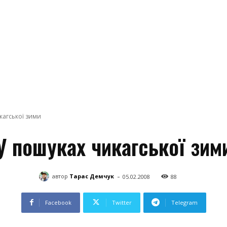
кагської зими
У пошуках чикагської зим
-
автор
Тарас Демчук
05.02.2008
88
Facebook
Twitter
Telegram