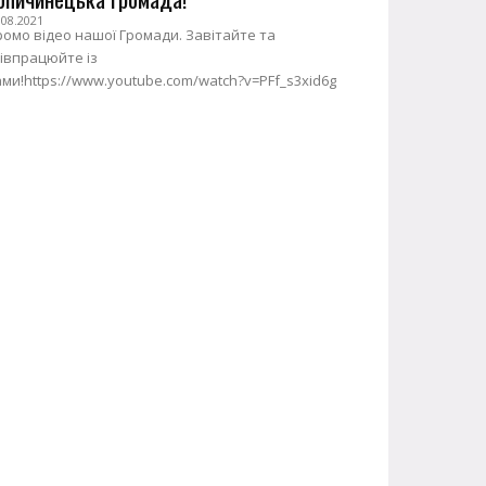
.08.2021
омо відео нашої Громади. Завітайте та
івпрацюйте із
ми!https://www.youtube.com/watch?v=PFf_s3xid6g