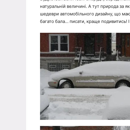
натуральній величині. А тут природа за я
шедеври автомобільного дизайну, що маю
багато бала… писати, краще подивитись! І