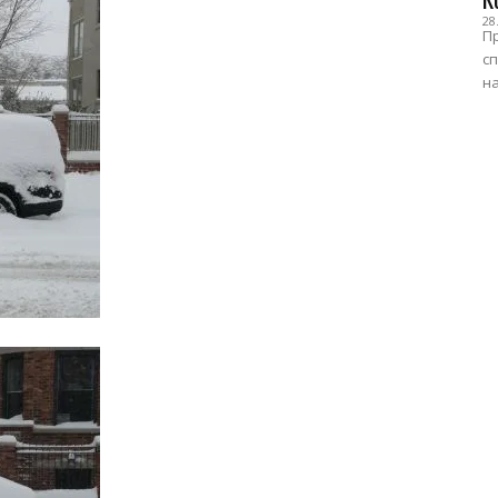
28
Пр
сп
на