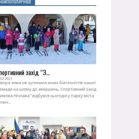
НАЙПОПУЛЯРНІШЕ
портивний захід “З...
.02.2021
вора зима не зупинила юних біатлоністів нашої
ромади на шляху до звершень. Спортивний захід
имова Нічлава" відбувся сьогодні у парку міста
пич...