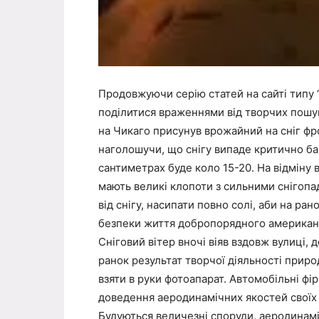
Продовжуючи серію статей на сайті типу 
поділитися враженнями від творчих пошук
на Чикаго присунув врожайний на сніг ф
наголошучи, що снігу випаде критично ба
сантиметрах буде коло 15-20. На відміну в
мають великі клопоти з сильними снігопа
від снігу, насипати повно солі, аби на ран
безпеки життя добропорядного американсь
Сніговий вітер вночі віяв вздовж вулиці, д
ранок результат творчої діяльності приро
взяти в руки фотоапарат. Автомобільні фі
доведення аеродинамічних якостей своїх 
Будуються величезні споруди, аеродинамі