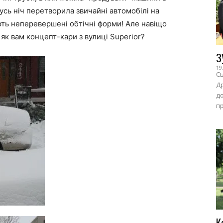
кусь ніч перетворила звичайні автомобілі на
ть неперевершені обтічні форми! Але навіщо
 як вам концепт-кари з вулиці Superior?
З
19
Сь
Др
до
пр
К