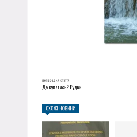
попередня стаття
Де купатись? Рудки
СХОЖІ НОВИНИ