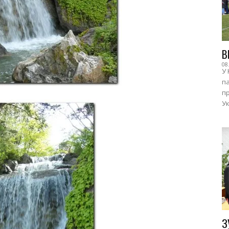
В
08
У 
п
пр
Ук
З