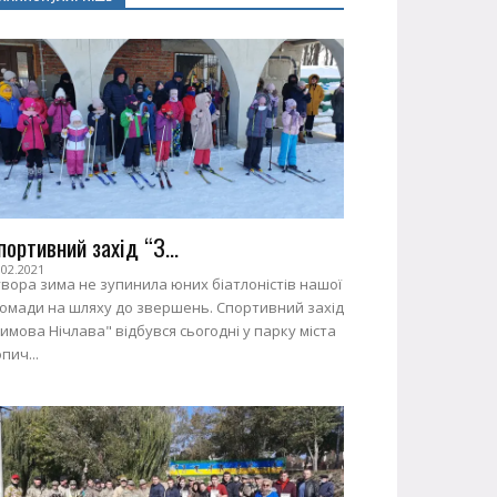
портивний захід “З...
.02.2021
вора зима не зупинила юних біатлоністів нашої
ромади на шляху до звершень. Спортивний захід
имова Нічлава" відбувся сьогодні у парку міста
пич...