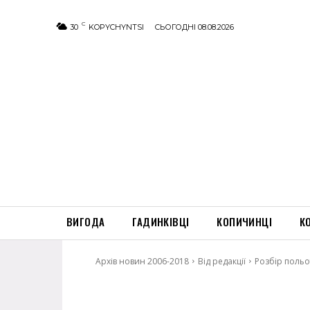
C
30
KOPYCHYNTSI
СЬОГОДНІ 08.08.2026
ВИГОДА
ГАДИНКІВЦІ
КОПИЧИНЦІ
К
Архів новин 2006-2018
Від редакції
Розбір польо