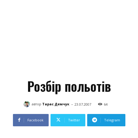
Розбір польотів
-
автор
Тарас Демчук
23.07.2007
64
Facebook
Twitter
Telegram