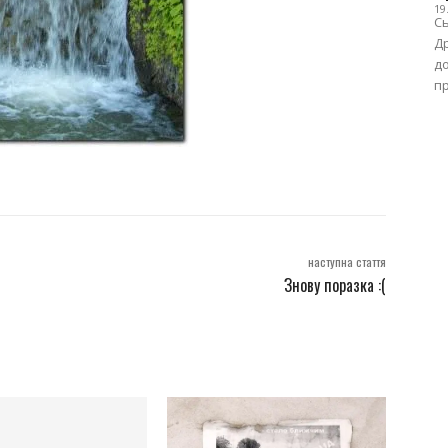
19
Сь
Др
до
пр
наступна стаття
Знову поразка :(