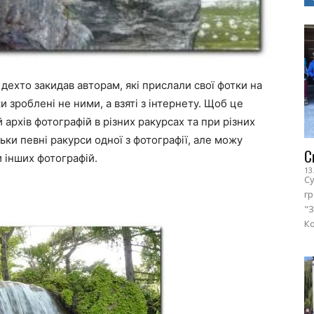
дехто закидав авторам, які прислали свої фотки на
 зроблені не ними, а взяті з інтернету. Щоб це
архів фотографій в різних ракурсах та при різних
ьки певні ракурси одної з фотографії, але можу
С
и інших фотографій.
13
Су
г
"З
Ко