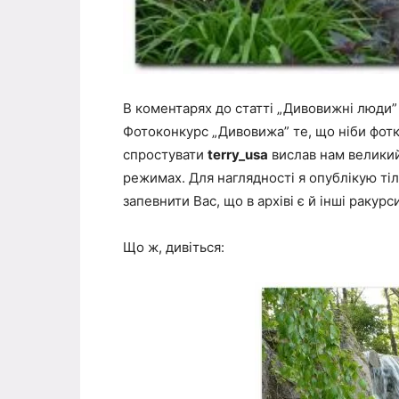
В коментарях до статті „Дивовижні люди” 
Фотоконкурс „Дивовижа” те, що ніби фотки
спростувати
terry_usa
вислав нам великий 
режимах. Для наглядності я опублікую тіл
запевнити Вас, що в архіві є й інші ракурс
Що ж, дивіться: