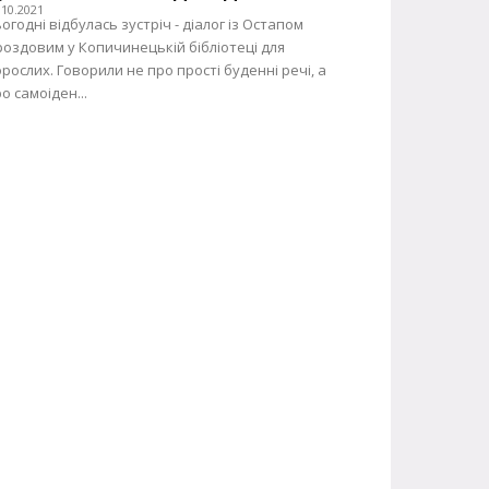
.10.2021
огодні відбулась зустріч - діалог із Остапом
оздовим у Копичинецькій бібліотеці для
рослих. Говорили не про прості буденні речі, а
о самоіден...