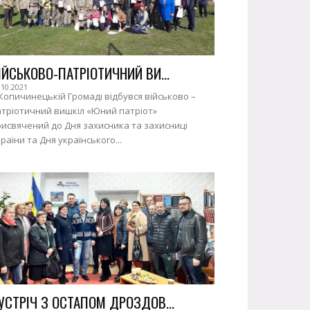
ІЙСЬКОВО-ПАТРІОТИЧНИЙ ВИ...
.10.2021
Копичинецькій Громаді відбувся військово –
атріотичний вишкіл «Юний патріот»
исвячений до Дня захисника та захисниці
раїни та Дня українського...
УСТРІЧ З ОСТАПОМ ДРОЗДОВ...