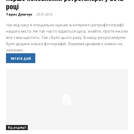
році
Тарас Демчук
-
29.01.2012
Час від часу я спеціально шукаю в інтернеті ретрофотографії
нашого міста. Не так часто вдається щось знайти, проте інколи
все таки щастить. Так і було цього разу. В нашу ретрогалерею
було додано кілька фотографій. Зокрема цікавим є знімок на
залізнич...
читати далі
Від редакції