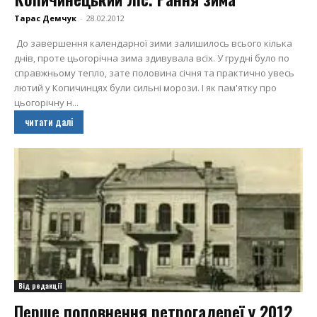
Тарас Демчук
-
28.02.2012
До завершення календарної зими залишилось всього кілька
днів, проте цьогорічна зима здивувала всіх. У грудні було по
справжньому тепло, зате половина січня та практично увесь
лютий у Копичинцях були сильні морози. І як пам'ятку про
цьогорічну н...
читати далі
Від редакції
Перше поповнення ретрогалереї у 2012