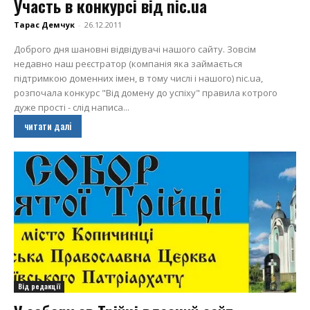
Участь в конкурсі від nic.ua
Тарас Демчук
-
26.12.2011
Доброго дня шановні відвідувачі нашого сайту. Зовсім
недавно наш реєстратор (компанія яка займається
підтримкою доменних імен, в тому числі і нашого) nic.ua,
розпочала конкурс "Від домену до успіху" правила котрого
дуже прості - слід написа...
читати далі
Від редакції