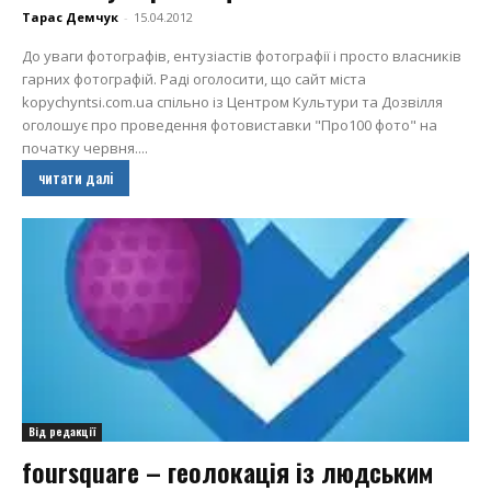
Тарас Демчук
-
15.04.2012
До уваги фотографів, ентузіастів фотографії і просто власників
гарних фотографій. Раді оголосити, що сайт міста
kopychyntsi.com.ua спільно із Центром Культури та Дозвілля
оголошує про проведення фотовиставки "Про100 фото" на
початку червня....
читати далі
Від редакції
foursquare – геолокація із людським