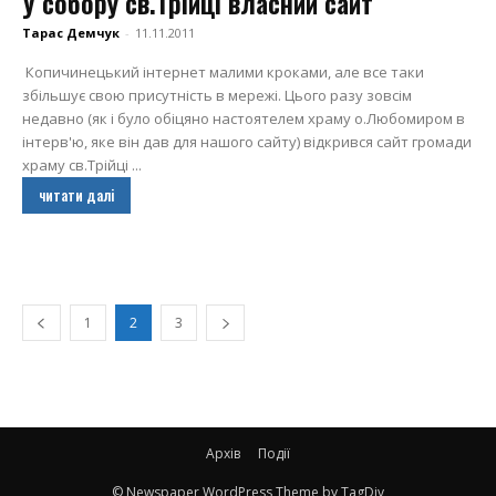
У собору св.Трійці власний сайт
Тарас Демчук
-
11.11.2011
Копичинецький інтернет малими кроками, але все таки
збільшує свою присутність в мережі. Цього разу зовсім
недавно (як і було обіцяно настоятелем храму о.Любомиром в
інтерв'ю, яке він дав для нашого сайту) відкрився сайт громади
храму св.Трійці ...
читати далі
1
2
3
Архів
Події
© Newspaper WordPress Theme by TagDiv