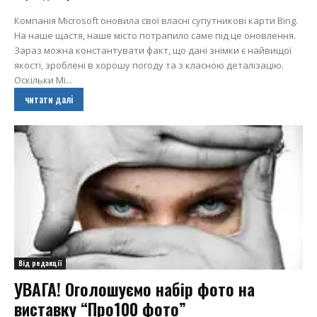
Компанія Microsoft оновила свої власні супутникові карти Bing.
На наше щастя, наше місто потрапило саме під це оновлення.
Зараз можна константувати факт, що дані знімки є найвищої
якості, зроблені в хорошу погоду та з класною деталізацію.
Оскільки Mi...
читати далі
Від редакції
УВАГА! Оголошуємо набір фото на
виставку “Про100 фото”