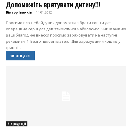
Допоможіть врятувати дитину!!!
Віктор Іванків
-
14.01.2012
Просимо всіх небайдужих допомогти зібрати кошти для
операції на серці для дев'ятимісячної Чайковської Яни Іванівної
Ваші благодійні внески просимо зараховувати на наступні
реквізити: 1. Безготівкові платежі: Для зарахування коштів у
гривні ...
читати далі
Від редакції