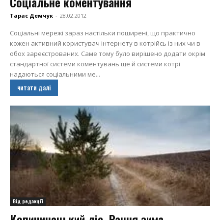
Соціальне коментування
Тарас Демчук
-
28.02.2012
Соціальні мережі зараз настільки поширені, що практично
кожен активний користувач інтернету в котрійсь із них чи в
обох зареєстрованих. Саме тому було вирішено додати окрім
стандартної системи коментувань ще й системи котрі
надаються соціальними ме...
читати далі
Від редакції
Копичинецький ліс. Рання зима