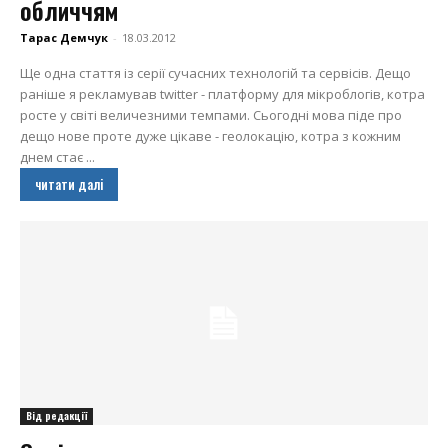
обличчям
Тарас Демчук
-
18.03.2012
Ще одна стаття із серії сучасних технологій та сервісів. Дещо
раніше я рекламував twitter - платформу для мікроблогів, котра
росте у світі величезними темпами. Сьогодні мова піде про
дещо нове проте дуже цікаве - геолокацію, котра з кожним
днем стає ...
читати далі
Від редакції