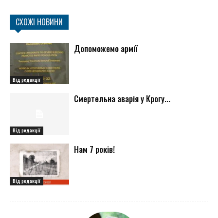
СХОЖІ НОВИНИ
Допоможемо армії
Від редакції
Смертельна аварія у Крогу...
Від редакції
Нам 7 років!
Від редакції