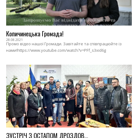
Копичинецька Громада!
28.08.2021
Промо відео нашої Громади. Завітайте та співпрацюйте із
нами!https://www.youtube.com/watch?v=PFf_s3xid6g
ЗУСТРІЧ З ОСТАПОМ ДРОЗДОВ...