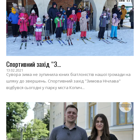
Спортивний захід “З...
13.02.2021
Сувора зима не зупинила юних біатлоністів нашої громади на
шляху до звершень. Спортивний захід "Зимова Нічлава"
відбувся сьогодні у парку міста Копич...