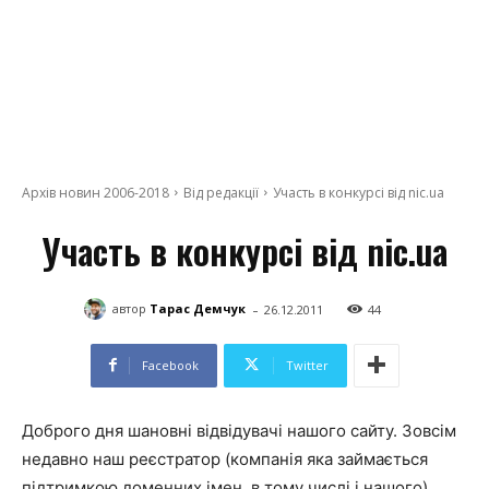
Архів новин 2006-2018
Від редакції
Участь в конкурсі від nic.ua
Участь в конкурсі від nic.ua
-
автор
Тарас Демчук
26.12.2011
44
Facebook
Twitter
Доброго дня шановні відвідувачі нашого сайту. Зовсім
недавно наш реєстратор (компанія яка займається
підтримкою доменних імен, в тому числі і нашого)