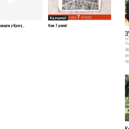
Від редакції
варія у Крогу...
Нам 7 років!
З
19
Сь
Др
до
пр
К