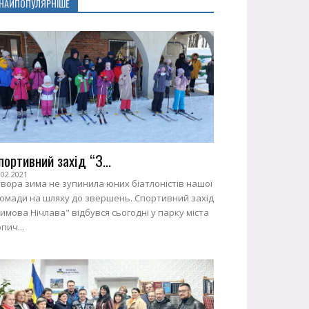
НАЙПОПУЛЯРНІШЕ
портивний захід “З...
.02.2021
вора зима не зупинила юних біатлоністів нашої
ромади на шляху до звершень. Спортивний захід
имова Нічлава" відбувся сьогодні у парку міста
пич...