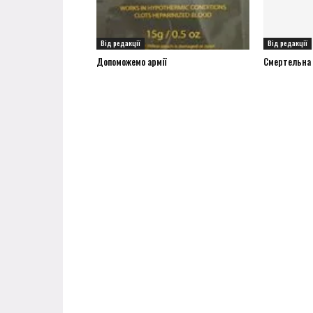
Від редакції
Від редакції
Допоможемо армії
Смертельна а