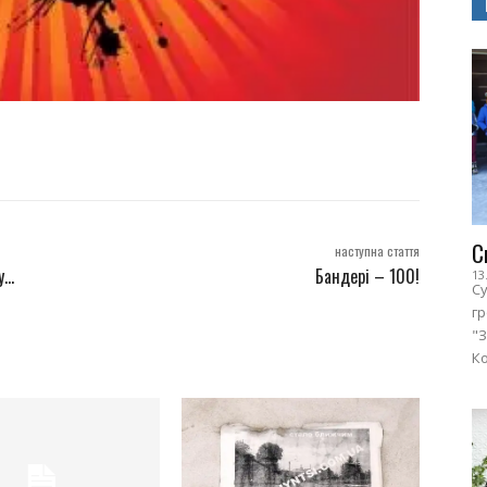
С
наступна стаття
у…
Бандері – 100!
13
Су
г
"З
Ко