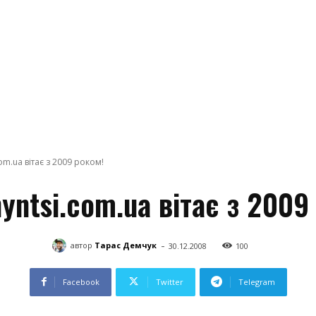
om.ua вітає з 2009 роком!
yntsi.com.ua вітає з 2009
-
автор
Тарас Демчук
30.12.2008
100
Facebook
Twitter
Telegram