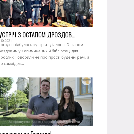
УСТРІЧ З ОСТАПОМ ДРОЗДОВ...
.10.2021
огодні відбулась зустріч - діалог із Остапом
оздовим у Копичинецькій бібліотеці для
рослих. Говорили не про прості буденні речі, а
о самоіден...
опичинецька Громада!