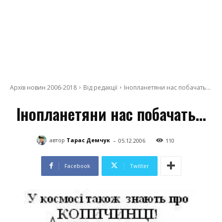
Архів новин 2006-2018
Від редакції
Інопланетяни нас побачать...
Інопланетяни нас побачать…
-
автор
Тарас Демчук
05.12.2006
110
Facebook
Twitter