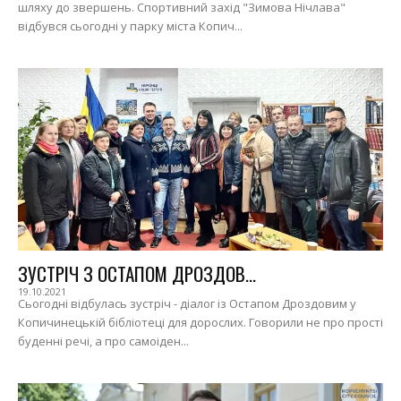
шляху до звершень. Спортивний захід "Зимова Нічлава"
відбувся сьогодні у парку міста Копич...
ЗУСТРІЧ З ОСТАПОМ ДРОЗДОВ...
19.10.2021
Сьогодні відбулась зустріч - діалог із Остапом Дроздовим у
Копичинецькій бібліотеці для дорослих. Говорили не про прості
буденні речі, а про самоіден...