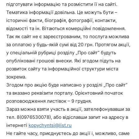
підготувати інформацію та розмістити її на сайті.
Тематика інформації довільна. Це можуть бути –
історичні факти, біографія, фотографії, контакти,
відомості та ін. Вітаються комерційні повідомлення.
Так як сайт не є зареєстрованим, то послуга можлива
за оплатою у будь-якій сумі від 20 грн. Протягом акції,
у спеціальній рубриці розділу „Про сайт” будуть
опубліковані грошові внески. Які згодом підуть на
розвиток сайту та інформаційної структури міста
зокрема.
Згодом про акцію буде написано у розділі „Про сайт”
та вказано реквізити порталу. Орієнтовний початок
розповсюдження листівок – 9 грудня.
Зараз можна взяти участь в акції, зателефонувавши за
тел. 8(0976530078), або відіславши запит на адресу в
інтернеті
kopychyntsi
@
list
.
ru
Не гайте часу, приєднуєтесь до акції і, можливо, саме