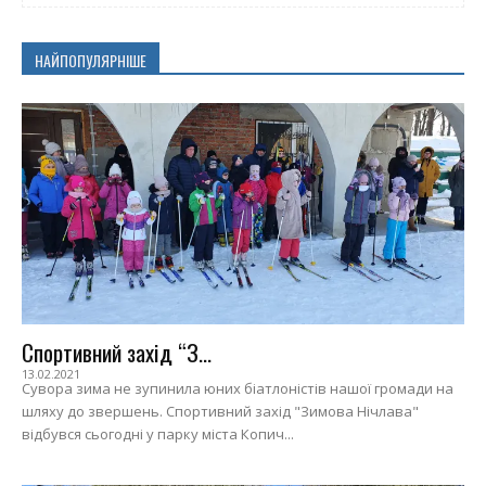
НАЙПОПУЛЯРНІШЕ
Спортивний захід “З...
13.02.2021
Сувора зима не зупинила юних біатлоністів нашої громади на
шляху до звершень. Спортивний захід "Зимова Нічлава"
відбувся сьогодні у парку міста Копич...