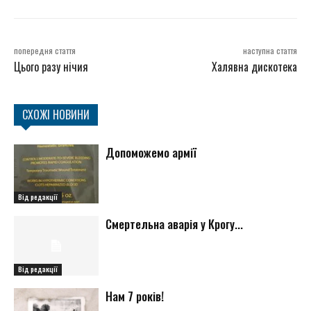
попередня стаття
наступна стаття
Цього разу нічия
Халявна дискотека
СХОЖІ НОВИНИ
Допоможемо армії
Від редакції
Смертельна аварія у Крогу...
Від редакції
Нам 7 років!