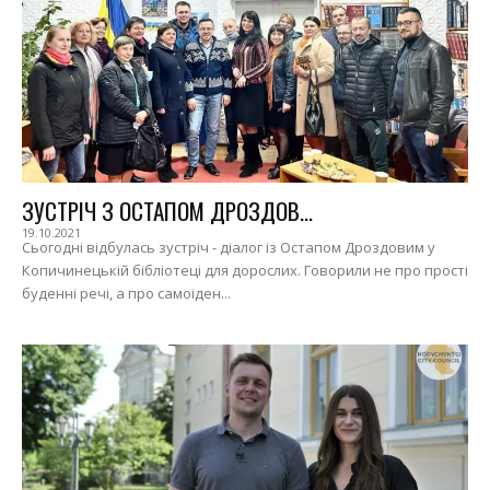
ЗУСТРІЧ З ОСТАПОМ ДРОЗДОВ...
19.10.2021
Сьогодні відбулась зустріч - діалог із Остапом Дроздовим у
Копичинецькій бібліотеці для дорослих. Говорили не про прості
буденні речі, а про самоіден...