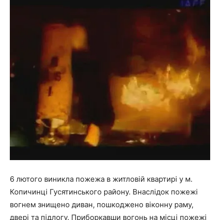
6 лютого виникла пожежа в житловій квартирі у м.
Копичинці Гусятинського району. Внаслідок пожежі
вогнем знищено диван, пошкоджено віконну раму,
двері та підлогу. Приборкавши вогонь на місці пожежі