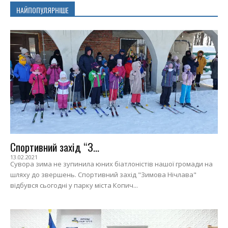
НАЙПОПУЛЯРНІШЕ
Спортивний захід “З...
13.02.2021
Сувора зима не зупинила юних біатлоністів нашої громади на
шляху до звершень. Спортивний захід "Зимова Нічлава"
відбувся сьогодні у парку міста Копич...