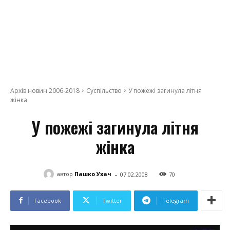
Архів новин 2006-2018
Суспільство
У пожежі загинула літня
жінка
У пожежі загинула літня
жінка
-
автор
Пашко Ухач
07.02.2008
70
Facebook
Twitter
Telegram