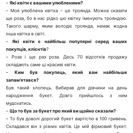
–
Які квіти є вашими улюбленими?
–
Моя улюблена квітка – це троянда. Можна сказати
ще роза, бо в нас рідко цю квітку іменують трояндою.
Такого шарму, яким володіє троянда, немає жодна
інша квітка в світі.
–
Які квіти є найбільш популярні серед ваших
покупців, клієнтів
?
–
Роза і ще раз роза. Десь 70 відсотків продажу
складають саме ці красиві квіти.
–
Ким був покупець, який вам найбільше
запам’ятався?
Був такий хлопець. Вибирав для дівчини на день
народження букет. Довго прийшлось з ним
мудохатись.
–
Що то був за букет про який ви щойно сказали?
–
То був доволі дорогий букет вартістю в 100 гривень.
Складався він з різних квітів. Це мій фірмовий букет.