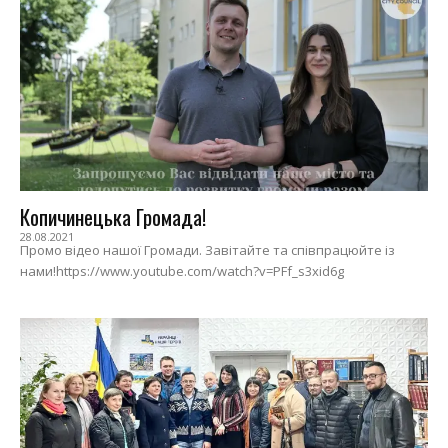
Копичинецька Громада!
28.08.2021
Промо відео нашої Громади. Завітайте та співпрацюйте із
нами!https://www.youtube.com/watch?v=PFf_s3xid6g