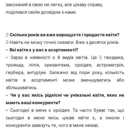
закоханий в свою не легку, але цікаву справу,
поділився своїм досвідом з нами.

Скільки років ви вже вирощуєте і продаєте квіти?

Навіть не можу точно сказати. Вже з десяток років.
–
Які квіти є у вас в асортименті?
–
Зараз в наявності є 8 видів квітів. Це
гвоздика,

троянда, лілія, хризантема, орхідея, астрометрія,
гербера, антуріум. Залежно від пори року, кількість
квітів в асортименті може зменшуватись або
збільшуватись.
–
Чи у вас якісь рідкісні чи унікальні квіти, яких не
мають ваші конкуренти?
–
Сьогодні в мене є орхідея. Та часто буває так, що
сьогодні в мене якісь цікаві квіти є, а інколи і
конкуренти завезуть те, чого в мене немає.