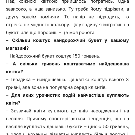
Над кожною квіткою прийшлось погратись. Одна
зависоко, а інша занизько. Ту треба йому підрізати, а
другу зовсім поміняти. То папір не підходить, то
стрічка не модного кольору. Цілу годину я витратив на
букет, але що поробиш – це моя робота.
–
Скільки коштує найдорожчий букет у вашому
магазині?
–
Найдорожчий букет коштує 150 гривень.
–
А скільки гривень коштуватиме найдешевша
квітка?
–
Гвоздика – найдешевша. Ця квітка коштує всього 3
гривні, але вона не популярна серед клієнтів.
–
Для яких урочистих подій найчастіше купляють
квіти?
–
Зазвичай квіти купляють до днів народження і на
весілля. Причому спостерігається тенденція, що на
весілля купляють дешевші букети – ціною 50 гривень,
а хлопці коханим дівчатам купляють більш дорожчі.