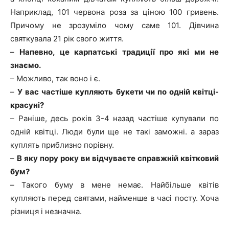
Наприклад, 101 червона роза за ціною 100 гривень.
Причому не зрозуміло чому саме 101. Дівчина
святкувала 21 рік свого життя.
–
Напевно, це карпатські традиції про які ми не
знаємо.
–
Можливо, так воно і є.
–
У вас частіше купляють букети чи по одній квітці-
красуні?
–
Раніше, десь років 3-4 назад частіше купували по
одній квітці. Люди були ще не такі заможні. а зараз
куплять приблизно порівну.
–
В яку пору року ви відчуваєте справжній квітковий
бум?
–
Такого буму в мене немає. Найбільше квітів
купляють перед святами, найменше в часі посту. Хоча
різниця і незначна.