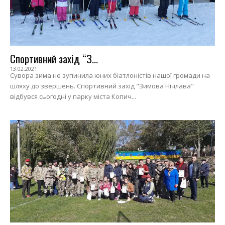
Спортивний захід “З...
13.02.2021
Сувора зима не зупинила юних біатлоністів нашої громади на
шляху до звершень. Спортивний захід "Зимова Нічлава"
відбувся сьогодні у парку міста Копич...