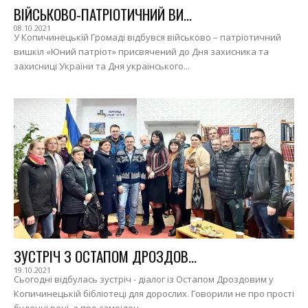
ВІЙСЬКОВО-ПАТРІОТИЧНИЙ ВИ...
08.10.2021
У Копичинецькій Громаді відбувся військово – патріотичний
вишкіл «Юний патріот» присвячений до Дня захисника та
захисниці України та Дня українського...
ЗУСТРІЧ З ОСТАПОМ ДРОЗДОВ...
19.10.2021
Сьогодні відбулась зустріч - діалог із Остапом Дроздовим у
Копичинецькій бібліотеці для дорослих. Говорили не про прості
буденні речі, а про самоіден...