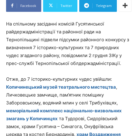
Facebook
Twitter
Telegram
На спільному засіданні комісій Гусятинської
райдержадміністрації та районної ради на
Тернопільщині підвели підсумки районного конкурсу з
визначення 7 історико-культурних та 7 природних
чудес згаданого району, повідомили 2 грудня ЗІКу у
прес-службі Тернопільської облдержадміністрації.
Отже, до 7 історико-культурних чудес увійшли:
Копичинецький музей театрального мистецтва
,
Личковецьке замчище, пам’ятник поміщику
Заборовському, водяний млин у селі Трибухівцях,
меморіальний комплекс національно-визвольних
змагань у Копичинцях
та Тудорові, Сидорівський
замок, храми Гусятина – Синагога, Онуфріївська
церква та костел Бернардинів,
храм Воздвиження