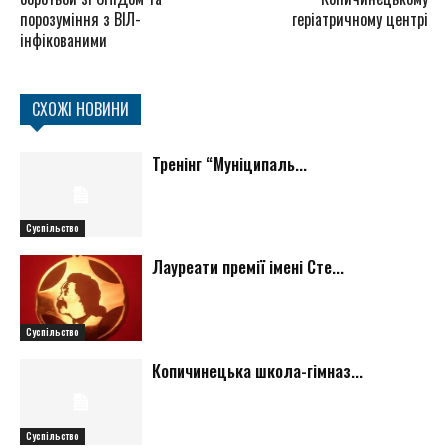
порозуміння з ВІЛ-
геріатричному центрі
інфікованими
СХОЖІ НОВИНИ
Тренінг “Муніципаль...
Суспільство
Лауреати премії імені Сте...
Суспільство
Копичинецька школа-гімназ...
Суспільство