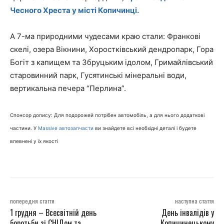
Чесного Хреста у місті Копичинці.
А 7-ма природними чудесами краю стали: Франкові
скелі, озера Вікнини, Хоростківський дендропарк, Гора
Богіт з капищем та Збруцьким ідолом, Гримайлівський
старовинний парк, Гусятинські мінеральні води,
вертикальна печера “Перлина”.
Спонсор допису: Для подорожей потрібен автомобіль, а для нього додаткові
частини. У
Massive автозапчасти
ви знайдете всі необхідні деталі і будете
впевнені у їх якості
попередня стаття
наступна стаття
1 грудня – Всесвітній день
День інвалідів у
боротьби зі СНІДом та
Копичинецькому