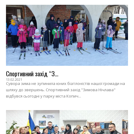
Спортивний захід “З...
13.02.2021
Сувора зима не зупинила юних біатлоністів нашої громади на
шляху до звершень. Спортивний захід "Зимова Нічлава"
відбувся сьогодні у парку міста Копич...