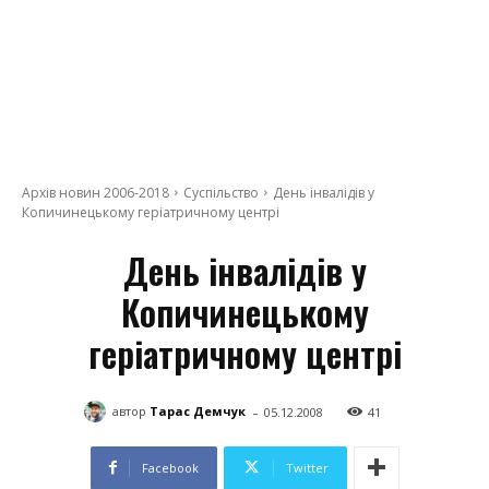
Архів новин 2006-2018
Суспільство
День інвалідів у
Копичинецькому геріатричному центрі
День інвалідів у
Копичинецькому
геріатричному центрі
-
автор
Тарас Демчук
05.12.2008
41
Facebook
Twitter