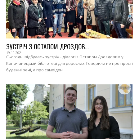
ЗУСТРІЧ З ОСТАПОМ ДРОЗДОВ...
19.10.2021
Сьогодні відбулась зустріч - діалог із Остапом Дроздовим у
Копичинецькій бібліотеці для дорослих. Говорили не про прості
буденні речі, а про самоіден...