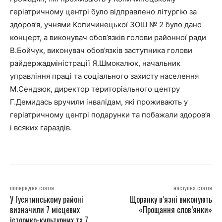
геріатричному центрі було відправлено літургію за
здоров’я, учнями Копичинецької ЗОШ № 2 було дано
концерт, а виконувач обов’язків голови районної ради
В.Бойчук, виконувач обов’язків заступника голови
райдержадміністрації Я.Шмокалюк, начальник
управління праці та соціального захисту населення
М.Сендзюк, директор територіального центру
Г.Демидась вручили інвалідам, які проживають у
геріатричному центрі подарунки та побажали здоров’я
і всяких гараздів.
попередня стаття
наступна стаття
У Гусятинському районі
Щоранку в’язні виконують
визначили 7 місцевих
«Прощання слов’янки»
історико-культурних та 7