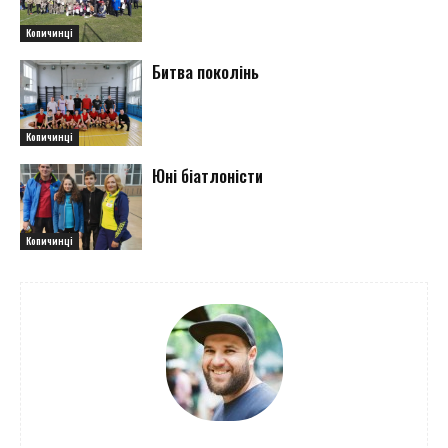
Копичинці
Битва поколінь
Копичинці
Юні біатлоністи
Копичинці