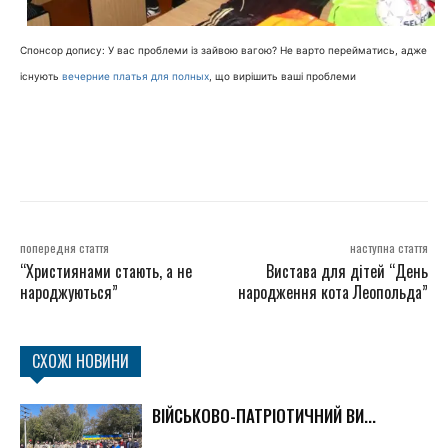
Спонсор допису: У вас проблеми із зайвою вагою? Не варто перейматись, адже
існують
вечерние платья для полных
, що вирішить ваші проблеми
попередня стаття
наступна стаття
“Християнами стають, а не
Вистава для дітей “День
народжуються”
народження кота Леопольда”
СХОЖІ НОВИНИ
ВІЙСЬКОВО-ПАТРІОТИЧНИЙ ВИ...