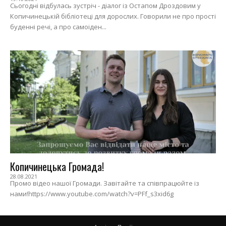
Сьогодні відбулась зустріч - діалог із Остапом Дроздовим у
Копичинецькій бібліотеці для дорослих. Говорили не про прості
буденні речі, а про самоіден...
Копичинецька Громада!
28.08.2021
Промо відео нашої Громади. Завітайте та співпрацюйте із
нами!https://www.youtube.com/watch?v=PFf_s3xid6g