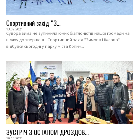
Спортивний захід “З...
13.02.2021
Сувора зима не зупинила юних біатлоністів нашої громади на
шляху до звершень. Спортивний захід "Зимова Нічлава"
відбувся сьогодні у парку міста Копич...
ЗУСТРІЧ З ОСТАПОМ ДРОЗДОВ...
19.10.2021