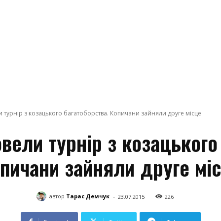
и турнір з козацького багатоборства. Копичани зайняли друге місце
вели турнір з козацького
пичани зайняли друге мі
-
автор
Тарас Демчук
23.07.2015
226