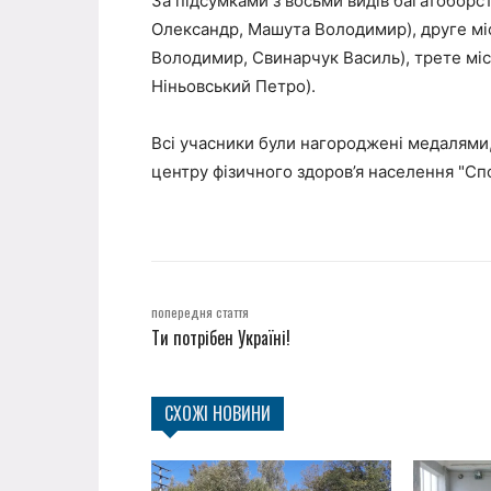
За підсумками з восьми видів багатоборс
Олександр, Машута Володимир), друге міс
Володимир, Свинарчук Василь), трете міс
Ніньовський Петро).
Всі учасники були нагороджені медалями
центру фізичного здоров’я населення "Спо
попередня стаття
Ти потрібен Україні!
СХОЖІ НОВИНИ