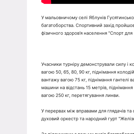
У мальовничому селі Яблунів Гусятинсько
багатоборства. Спортивний захід пройшо
фізичного здоров’я населення "Спорт для в
Учасники турніру демонстрували силу і ко
вагою 50, 65, 80, 90 кг, піднімання колод
вантажу вагою 75 кг, піднімання гантелі 
машини на відстань 15 метрів, піднімання
вагою 250 кг, перетягування линви.
У перервах між вправами для глядачів т
духовий оркестр та народний гурт "Желізн