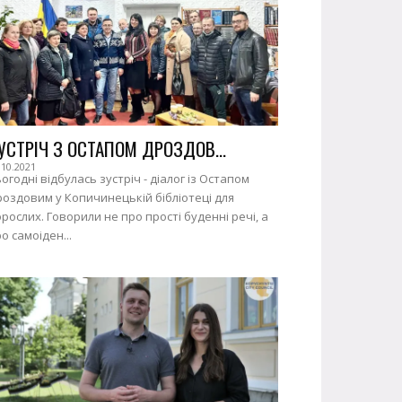
УСТРІЧ З ОСТАПОМ ДРОЗДОВ...
.10.2021
огодні відбулась зустріч - діалог із Остапом
оздовим у Копичинецькій бібліотеці для
рослих. Говорили не про прості буденні речі, а
о самоіден...