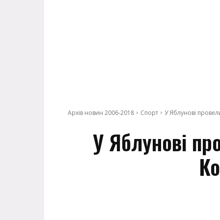
Архів новин 2006-2018
Спорт
У Яблунові провел
У Яблунові про
Ко