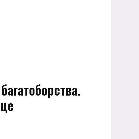
 багатоборства.
сце