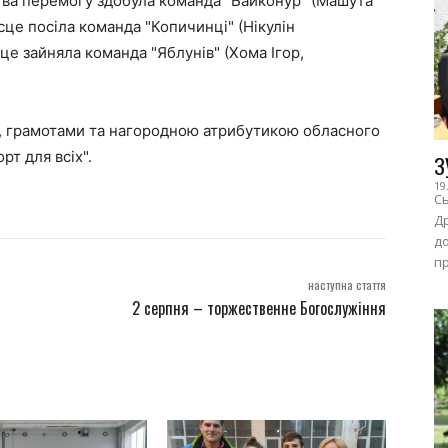
тва перемогу здобула команда "Байконур" (Машута
це посіла команда "Копичинці" (Нікулін
це зайняла команда "Яблунів" (Хома Ігор,
, грамотами та нагородною атрибутикою обласного
рт для всіх".
З
19
Сь
Др
до
пр
наступна стаття
2 серпня – торжественне Богослужіння