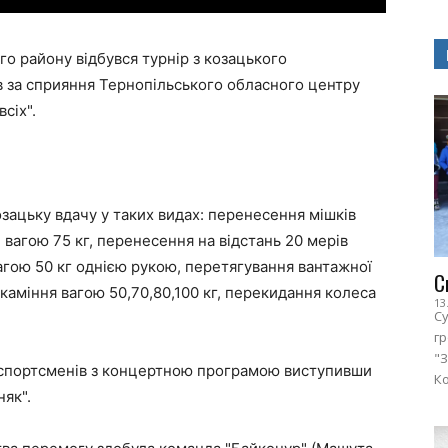
го району відбувся турнір з козацького
в за сприяння Тернопільського обласного центру
сіх".
зацьку вдачу у таких видах: перенесення мішків
ій вагою 75 кг, перенесення на відстань 20 мерів
вагою 50 кг однією рукою, перетягування вантажної
С
 каміння вагою 50,70,80,100 кг, перекидання колеса
13
Су
г
"З
а спортсменів з концертною програмою виступивши
Ко
як".