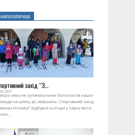
НАЙПОПУЛЯРНІШЕ
портивний захід “З...
.02.2021
вора зима не зупинила юних біатлоністів нашої
ромади на шляху до звершень. Спортивний захід
имова Нічлава" відбувся сьогодні у парку міста
пич...