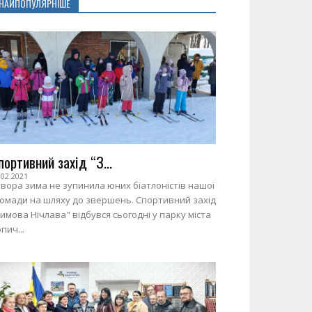
НАЙПОПУЛЯРНІШЕ
портивний захід “З...
.02.2021
вора зима не зупинила юних біатлоністів нашої
ромади на шляху до звершень. Спортивний захід
имова Нічлава" відбувся сьогодні у парку міста
пич...