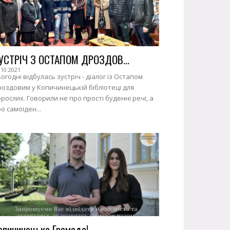
УСТРІЧ З ОСТАПОМ ДРОЗДОВ...
.10.2021
огодні відбулась зустріч - діалог із Остапом
оздовим у Копичинецькій бібліотеці для
рослих. Говорили не про прості буденні речі, а
о самоіден...
опичинецька Громада!