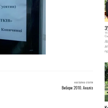
З
19
Сь
Др
до
пр
наступна стаття
Вибори 2010. Аналіз
К