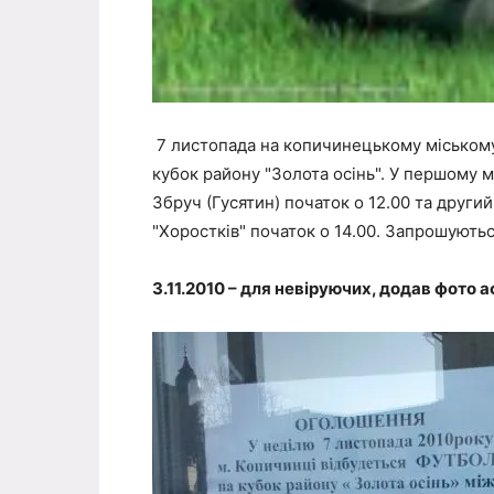
7 листопада на копичинецькому міському с
кубок району "Золота осінь". У першому м
Збруч (Гусятин) початок о 12.00 та други
"Хоростків" початок о 14.00. Запрошуютьс
3.11.2010 – для невіруючих, додав фото 