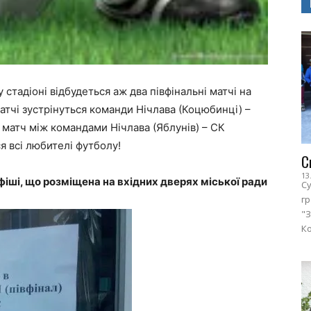
тадіоні відбудеться аж два півфінальні матчі на
атчі зустрінуться команди Нічлава (Коцюбинці) –
й матч між командами Нічлава (Яблунів) – СК
я всі любителі футболу!
С
13
афіші, що розміщена на вхідних дверях міської ради
Су
г
"З
Ко