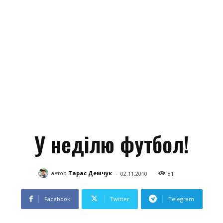
У неділю футбол!
-
автор
Тарас Демчук
02.11.2010
81
Facebook
Twitter
Telegram