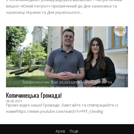
вишкіл «Юний патріот» присвячений до Дня захисника та
захисниці України та Дня українського...
Копичинецька Громада!
28.08.2021
Промо відео нашої Громади. Завітайте та співпрацюйте із
нами!https://www.youtube.com/watch?v=PFf_s3xid6g
Архів
Події