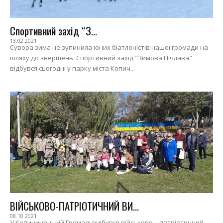
Спортивний захід “З...
13.02.2021
Сувора зима не зупинила юних біатлоністів нашої громади на
шляху до звершень. Спортивний захід "Зимова Нічлава"
відбувся сьогодні у парку міста Копич...
ВІЙСЬКОВО-ПАТРІОТИЧНИЙ ВИ...
08.10.2021
У Копичинецькій Громаді відбувся військово – патріотичний