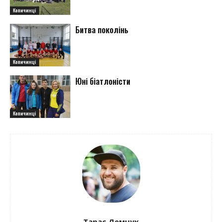
Копичинці
Битва поколінь
Копичинці
Юні біатлоністи
Копичинці
Тарас Демчук