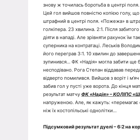
знову ж точилась боротьба в центрі поля.
Цей гол вийшов повністю копією голу, що
штрафний в центрі поля. «Пожежа» в штр
голкіпера. 23 хвилина. 2:1. Після забитого
діяти в нападі. Але зрівняти рахунок їм т
суперника на контратаці. Леськів Володи
його переграв 3:1. 10 хвилин до завершен
зупинився… ФК «Надія» могла забити ще бе
несподівано. Рога Степан віддавав перед
відверто помилився. Вийшов з воріт і м’
забив гол у пусті уже ворота. До кінця м
результат матчу
ФК «Надія» – КОЛІПС «Ш
напруженою. Але, як кажуть: «перемагає с
ніж їх костопільські однолітки…
Підсумковий результат дуелі – 6:2 на к