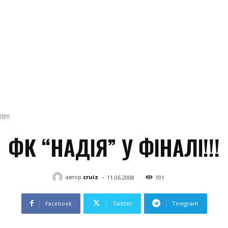
І!!!
ФК “НАДІЯ” У ФІНАЛІ!!!
-
автор
cruiz
11.06.2008
191
Facebook
Twitter
Telegram