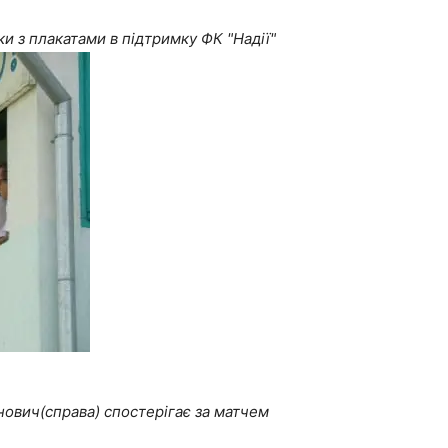
и з плакатами в підтримку ФК "Надії"
ович(справа) спостерігає за матчем