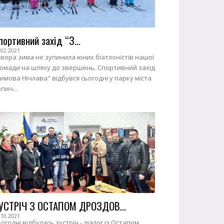
портивний захід “З...
.02.2021
вора зима не зупинила юних біатлоністів нашої
ромади на шляху до звершень. Спортивний захід
имова Нічлава" відбувся сьогодні у парку міста
пич...
УСТРІЧ З ОСТАПОМ ДРОЗДОВ...
.10.2021
огодні відбулась зустріч - діалог із Остапом