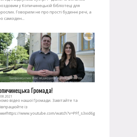
оздовим у Копичинецькій бібліотеці для
рослих. Говорили не про прості буденні речі, а
о самоіден...
опичинецька Громада!
.08.2021
омо відео нашої Громади. Завітайте та
івпрацюйте із
ми!https://www.youtube.com/watch?v=PFf_s3xid6g