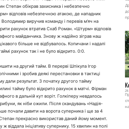
Др
н Степан обікрав захисника і небезпечно
до
турм» відповів небезпечною атакою, де нападник
пр
ш Володимир виручив команду і перевів м’яч на
крити рахунок втратив Схаб Роман. «Штурм» відповів
фного майданчика. Знову ж надійно зіграв наш
цікавого більше не відбувалось. Копичани і надалі
ймі рахунок так і не було відкрито. 0:0.
лишити на другий тайм
. В перерві Шпікула Ігор
опічними і зробив деякі перестановки в тактиці
му дали результат. З початку другого тайму
К
илині тайму було відкрито рахунок в матчі. Фірман
28
Пр
афного в дальній кут воріт. Голкіперу невдалось
сп
 трибуни, як ніби ожили. Після скандувань «Надія-
на
льше почали давити на ворота суперника і ще за 4
 Степан прекрасно використав даний йому момент.
у ж віддала ініціативу супернику. 15 хвилин на полі