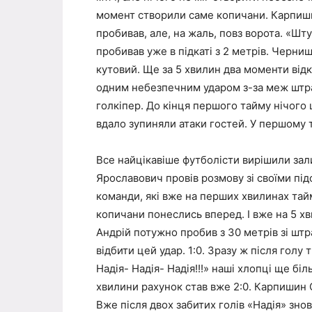
момент створили саме копичани. Карпиши
пробивав, але, на жаль, повз ворота. «Ш
пробивав уже в підкаті з 2 метрів. Черни
кутовий. Ще за 5 хвилин два моменти від
одним небезпечним ударом з-за меж штра
голкіпер. До кінця першого тайму нічого 
вдало зупиняли атаки гостей. У першому та
Все найцікавіше футболісти вирішили за
Ярославович провів розмову зі своїми під
команди, які вже на перших хвилинах тай
копичани понеслись вперед. І вже на 5 хв
Андрій потужно пробив з 30 метрів зі штр
відбити цей удар. 1:0. Зразу ж після голу
Надія- Надія- Надія!!!» наші хлопці ще бі
хвилини рахунок став вже 2:0. Карпишин
Вже після двох забитих голів «Надія» знов