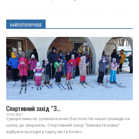
НАЙПОПУЛЯРНІШЕ
Спортивний захід “З...
13.02.2021
Сувора зима не зупинила юних біатлоністів нашої громади на
шляху до звершень. Спортивний захід "Зимова Нічлава"
відбувся сьогодні у парку міста Копич...