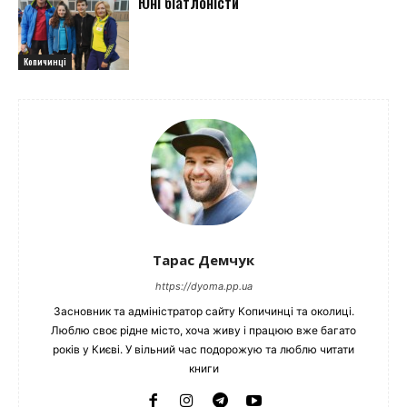
Юні біатлоністи
Копичинці
Тарас Демчук
https://dyoma.pp.ua
Засновник та адміністратор сайту Копичинці та околиці.
Люблю своє рідне місто, хоча живу і працюю вже багато
років у Києві. У вільний час подорожую та люблю читати
книги