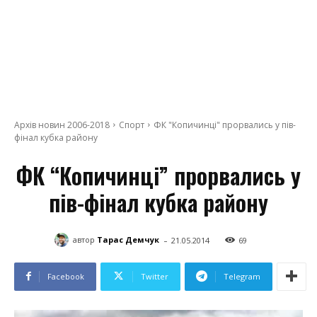
Архів новин 2006-2018
Спорт
ФК "Копичинці" прорвались у пів-
фінал кубка району
ФК “Копичинці” прорвались у
пів-фінал кубка району
-
автор
Тарас Демчук
21.05.2014
69
Facebook
Twitter
Telegram