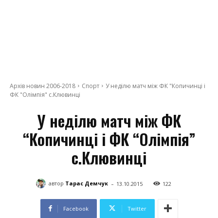
Архів новин 2006-2018
Спорт
У неділю матч між ФК "Копичинці і
ФК "Олімпія" с.Клювинці
У неділю матч між ФК
“Копичинці і ФК “Олімпія”
с.Клювинці
-
автор
Тарас Демчук
13.10.2015
122
Facebook
Twitter