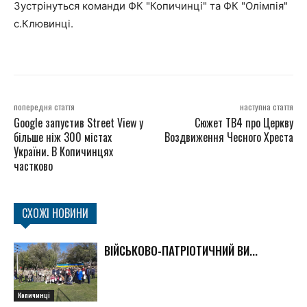
Зустрінуться команди ФК "Копичинці" та ФК "Олімпія"
с.Клювинці.
попередня стаття
наступна стаття
Google запустив Street View у
Сюжет ТВ4 про Церкву
більше ніж 300 містах
Воздвиження Чесного Хреста
України. В Копичинцях
частково
СХОЖІ НОВИНИ
ВІЙСЬКОВО-ПАТРІОТИЧНИЙ ВИ...
Копичинці