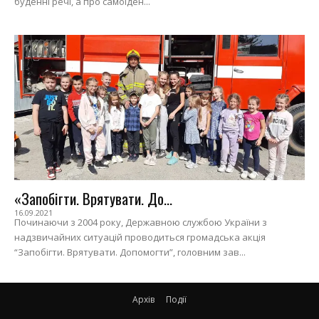
буденні речі, а про самоіден...
«Запобігти. Врятувати. До...
16.09.2021
Починаючи з 2004 року, Державною службою України з
надзвичайних ситуацій проводиться громадська акція
“Запобігти. Врятувати. Допомогти”, головним зав...
Архів
Події