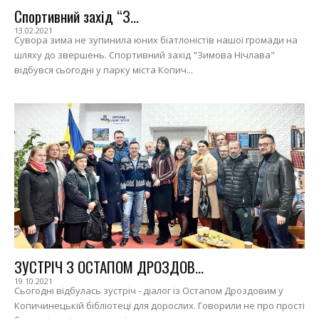
Спортивний захід “З...
13.02.2021
Сувора зима не зупинила юних біатлоністів нашої громади на
шляху до звершень. Спортивний захід "Зимова Нічлава"
відбувся сьогодні у парку міста Копич...
ЗУСТРІЧ З ОСТАПОМ ДРОЗДОВ...
19.10.2021
Сьогодні відбулась зустріч - діалог із Остапом Дроздовим у
Копичинецькій бібліотеці для дорослих. Говорили не про прості