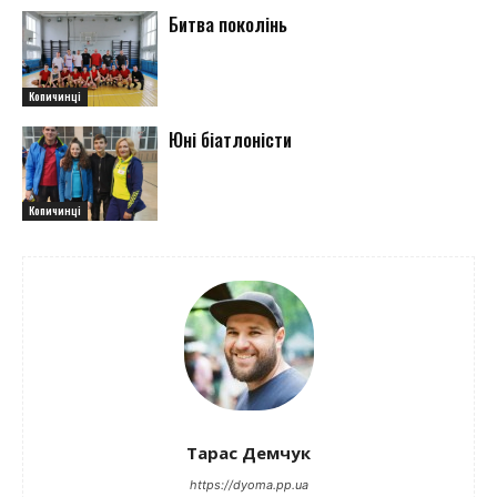
Битва поколінь
Копичинці
Юні біатлоністи
Копичинці
Тарас Демчук
https://dyoma.pp.ua