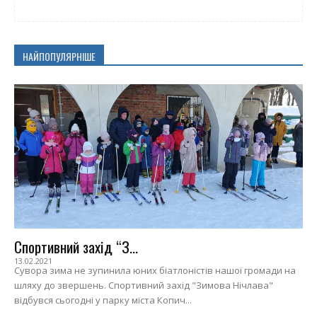
НАЙПОПУЛЯРНІШЕ
Спортивний захід “З...
13.02.2021
Сувора зима не зупинила юних біатлоністів нашої громади на
шляху до звершень. Спортивний захід "Зимова Нічлава"
відбувся сьогодні у парку міста Копич...