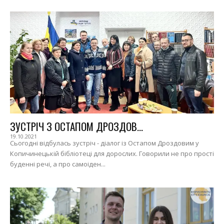
ЗУСТРІЧ З ОСТАПОМ ДРОЗДОВ...
19.10.2021
Сьогодні відбулась зустріч - діалог із Остапом Дроздовим у
Копичинецькій бібліотеці для дорослих. Говорили не про прості
буденні речі, а про самоіден...