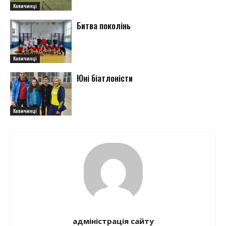
Копичинці
Битва поколінь
Копичинці
Юні біатлоністи
Копичинці
адміністрація сайту