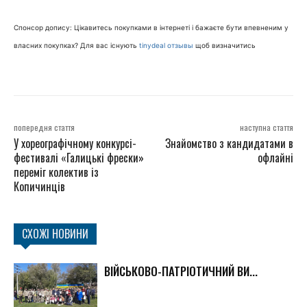
Спонсор допису: Цікавитесь покупками в інтернеті і бажаєте бути впевненим у
власних покупках? Для вас існують
tinydeal отзывы
щоб визначитись
попередня стаття
наступна стаття
У хореографічному конкурсі-
Знайомство з кандидатами в
фестивалі «Галицькі фрески»
офлайні
переміг колектив із
Копичинців
СХОЖІ НОВИНИ
ВІЙСЬКОВО-ПАТРІОТИЧНИЙ ВИ...