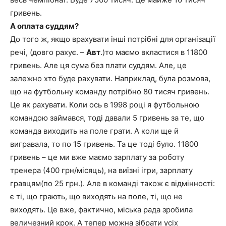
гривень.
А оплата суддям?
До того ж, якщо врахувати інші потрібні для організації
речі, (довго рахує. –
Авт
.)то маємо вкластися в 11800
гривень. Але ця сума без плати суддям. Але, це
залежно хто буде рахувати. Наприклад, була розмова,
що на футбольну команду потрібно 80 тисяч гривень.
Це як рахувати. Коли ось в 1998 році я футбольною
командою займався, тоді давали 5 гривень за те, що
команда виходить на поле грати. А коли ще й
вигравала, то по 15 гривень. Та це тоді було. 11800
гривень – це ми вже маємо зарплату за роботу
тренера (400 грн/місяць), на виїзні ігри, зарплату
гравцям(по 25 грн.). Але в команді також є відмінності:
є ті, що грають, що виходять на поле, ті, що не
виходять. Це вже, фактично, міська рада зробила
величезний крок. А тепер можна зібрати усіх