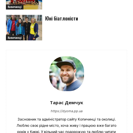
Копичинці
Юні біатлоністи
Копичинці
Тарас Демчук
https://dyoma.pp.ua
Засновник та адміністратор сайту Копичинці та околиці.
Люблю своє рідне місто, хоча живу і працюю вже багато
років у Києві. У вільний час подорожую та люблю читати