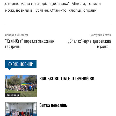
стерню мало не згоріла „косарка”. Міняли, точили
ножі, возили в Гусятин. Отакі-то, хлопці, справи.
попередня стаття
наступна стаття
“Калі-Юга” порвала закоханих
„Спалах”-нула дивовижна
глядачів
музика…
СХОЖІ НОВИНИ
ВІЙСЬКОВО-ПАТРІОТИЧНИЙ ВИ...
Копичинці
Битва поколінь