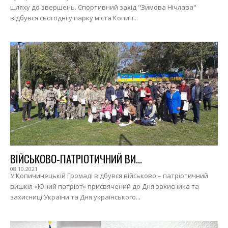
шляху до звершень. Спортивний захід "Зимова Нічлава"
відбувся сьогодні у парку міста Копич...
ВІЙСЬКОВО-ПАТРІОТИЧНИЙ ВИ...
08.10.2021
У Копичинецькій Громаді відбувся військово – патріотичний
вишкіл «Юний патріот» присвячений до Дня захисника та
захисниці України та Дня українського...