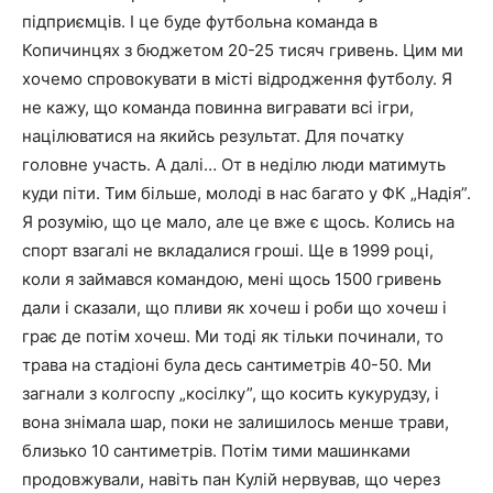
підприємців. І це буде футбольна команда в
Копичинцях з бюджетом 20-25 тисяч гривень. Цим ми
хочемо спровокувати в місті відродження футболу. Я
не кажу, що команда повинна вигравати всі ігри,
націлюватися на якийсь результат. Для початку
головне участь. А далі… От в неділю люди матимуть
куди піти. Тим більше, молоді в нас багато у ФК „Надія”.
Я розумію, що це мало, але це вже є щось. Колись на
спорт взагалі не вкладалися гроші. Ще в 1999 році,
коли я займався командою, мені щось 1500 гривень
дали і сказали, що пливи як хочеш і роби що хочеш і
грає де потім хочеш. Ми тоді як тільки починали, то
трава на стадіоні була десь сантиметрів 40-50. Ми
загнали з колгоспу „косілку”, що косить кукурудзу, і
вона знімала шар, поки не залишилось менше трави,
близько 10 сантиметрів. Потім тими машинками
продовжували, навіть пан Кулій нервував, що через