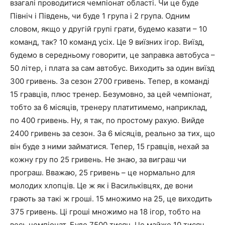
взагалі проводитися чемпіонат області. Чи це буде
Північ і Південь, чи буде 1 група і 2 група. Одним
словом, якщо у другій групі грати, будемо казати – 10
команд, так? 10 команд усіх. Це 9 виїзних ігор. Виїзд,
будемо в середньому говорити, це заправка автобуса –
50 літер, і плата за сам автобус. Виходить за один виїзд
300 гривень. За сезон 2700 гривень. Тепер, в команді
15 гравців, плюс тренер. Безумовно, за цей чемпіонат,
тобто за 6 місяців, тренеру платитимемо, наприклад,
по 400 гривень. Ну, я так, по простому рахую. Вийде
2400 гривень за сезон. За 6 місяців, реально за тих, що
він буде з ними займатися. Тепер, 15 гравців, нехай за
кожну гру по 25 гривень. Не знаю, за виграш чи
програш. Вважаю, 25 гривень – це нормально для
молодих хлопців. Це ж як і Васильківцях, де вони
грають за такі ж гроші. 15 множимо на 25, це виходить
375 гривень. Ці гроші множимо на 18 ігор, тобто на
весь чемпіонат. Буде 7500 тисяч. Це майже 10 тисяч