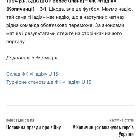
1994 р.н. СДЮШОР Верес (Рівне) – ФК «Надія»
(Копичинці)
–
3:1
. Шкода, але це футбол. Маємо надію,
тай сама «Надія» має надію, що в наступних матчах
рідна команда обов’язково переможе. За анонсами
матчів і результатами стежте на сторінках нашого
порталу.
Додаткова інформація:
Склад ФК «Надія» U 15
Турнірне становище ФК «Надія» U 15
попередня стаття
наступна стаття
Половина правди про війну
У Копичинцях вшанують героїв
України