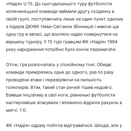
«Надія» U 15. До сьогоднішнього туру футболісти
копичинецької команди займали другу сходинку в
своїй групі, поступаючись лише на один пункт одному
з лідерів ДЮФК Нива-Світанок (Вінниця) і маючи ще
одну гру в запасі, що вселяло надію повернутися на
вершину турніру. У 15 турі гравцям ФК «Надія» 1994
року народження потрібно було конче перемагати.
Отож, гра розпочалась у спокійному тоні. Обидві
команди примірялись одне до одного, раз по разу
проводячи атаки і перевіряючи на пильність
голкіперів. Втім, такий стан речей тішив недовго.
Взявши ініціативу в свої ноги, рівненькі футболісти
настирливіше атакували і впевнено відрили рахунок в
матчі. 1:0.
ФК «Надія» одразу побігла відіграватися. Шкода, але у