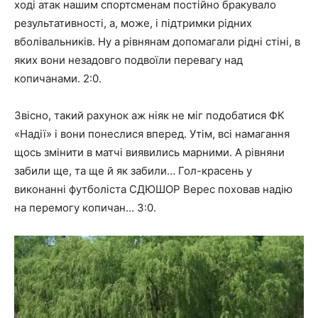
ході атак нашим спортсменам постійно бракувало
результативності, а, може, і підтримки рідних
вболівальників. Ну а рівнянам допомагали рідні стіні, в
яких вони незадовго подвоїли перевагу над
копичанами. 2:0.
Звісно, такий рахунок аж ніяк не міг подобатися ФК
«Надії» і вони понеслися вперед. Утім, всі намагання
щось змінити в матчі виявились марними. А рівняни
забили ще, та ще й як забили… Гол-красень у
виконанні футболіста СДЮШОР Верес поховав надію
на перемогу копичан… 3:0.