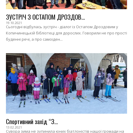
ЗУСТРІЧ З ОСТАПОМ ДРОЗДОВ...
19.10.2021
Сьогодні відбулась зустріч - діалог із Остапом Дроздовим у
Копичинецькій бібліотеці для дорослих. Говорили не про прості
буденні речі, а про самоіден...
Спортивний захід “З...
13.02.2021
Сувора зима не зупинила юних біатлоністів нашої громади на