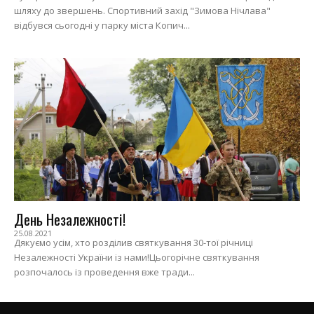
шляху до звершень. Спортивний захід "Зимова Нічлава"
відбувся сьогодні у парку міста Копич...
День Незалежності!
25.08.2021
Дякуємо усім, хто розділив святкування 30-тої річниці
Незалежності України із нами!Цьогорічне святкування
розпочалось із проведення вже тради...