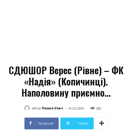
СДЮШОР Верес (Рівне) – ФК
«Надія» (Копичинці).
Наполовину приємно…
-
автор
Пашко Ухач
10.05.2009
282
Facebook
Twitter