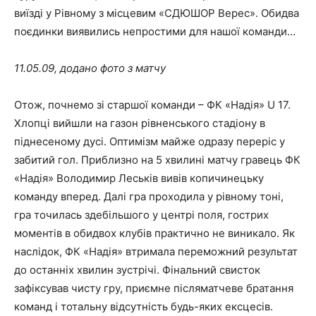
виїзді у Рівному з місцевим «СДЮШОР Верес». Обидва
поєдинки виявились непростими для нашої команди…
11.05.09, додано фото з матчу
Отож, почнемо зі старшої команди – ФК «Надія» U 17.
Хлопці вийшли на газон рівненського стадіону в
піднесеному дусі. Оптимізм майже одразу переріс у
забитий гол. Приблизно на 5 хвилині матчу гравець ФК
«Надія» Володимир Леськів вивів копичинецьку
команду вперед. Далі гра проходила у рівному тоні,
гра точилась здебільшого у центрі поля, гострих
моментів в обидвох клубів практично не виникало. Як
наслідок, ФК «Надія» втримала переможний результат
до останніх хвилин зустрічі. Фінальний свисток
зафіксував чисту гру, приємне післяматчеве братання
команд і тотальну відсутність будь-яких ексцесів.