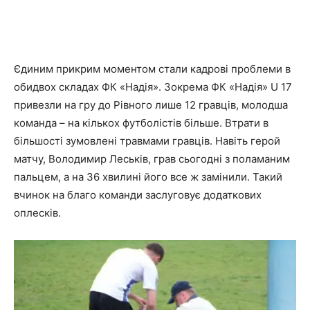
Єдиним прикрим моментом стали кадрові проблеми в
обидвох складах ФК «Надія». Зокрема ФК «Надія» U 17
привезли на гру до Рівного лише 12 гравців, молодша
команда – на кількох футболістів більше. Втрати в
більшості зумовлені травмами гравців. Навіть герой
матчу, Володимир Леськів, грав сьогодні з поламаним
пальцем, а на 36 хвилині його все ж замінили. Такий
вчинок на благо команди заслуговує додаткових
оплесків.