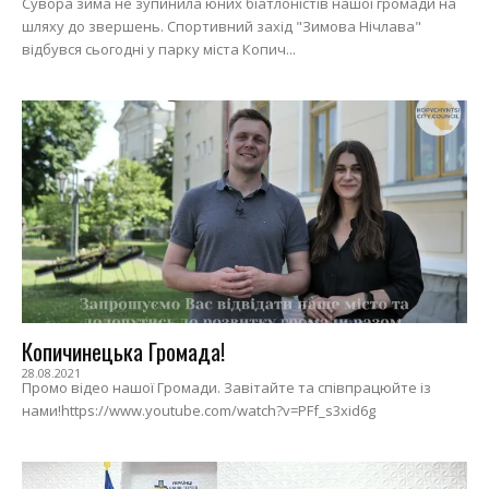
Сувора зима не зупинила юних біатлоністів нашої громади на
шляху до звершень. Спортивний захід "Зимова Нічлава"
відбувся сьогодні у парку міста Копич...
Копичинецька Громада!
28.08.2021
Промо відео нашої Громади. Завітайте та співпрацюйте із
нами!https://www.youtube.com/watch?v=PFf_s3xid6g