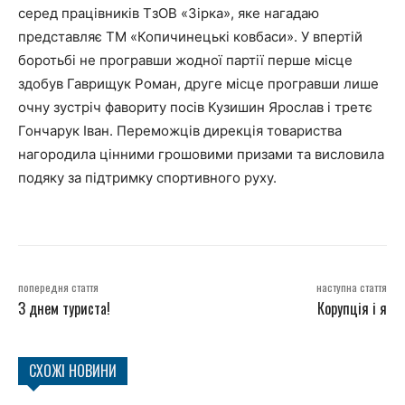
серед працівників ТзОВ «Зірка», яке нагадаю
представляє ТМ «Копичинецькі ковбаси». У впертій
боротьбі не програвши жодної партії перше місце
здобув Гаврищук Роман, друге місце програвши лише
очну зустріч фавориту посів Кузишин Ярослав і третє
Гончарук Іван. Переможців дирекція товариства
нагородила цінними грошовими призами та висловила
подяку за підтримку спортивного руху.
попередня стаття
наступна стаття
З днем туриста!
Корупція і я
СХОЖІ НОВИНИ