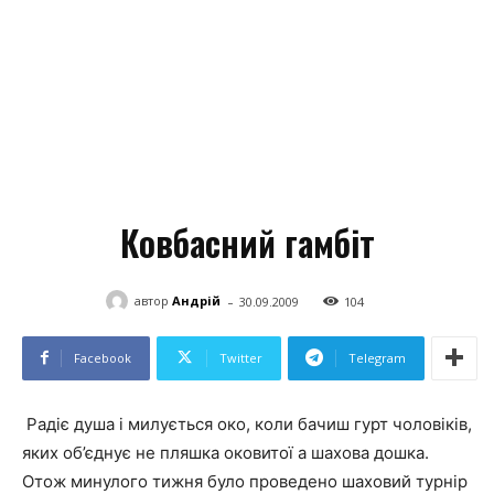
Ковбасний гамбіт
-
автор
Андрій
30.09.2009
104
Facebook
Twitter
Telegram
Радіє душа і милується око, коли бачиш гурт чоловіків,
яких об’єднує не пляшка оковитої а шахова дошка.
Отож минулого тижня було проведено шаховий турнір