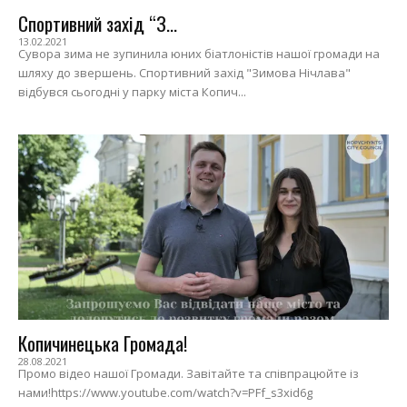
Спортивний захід “З...
13.02.2021
Сувора зима не зупинила юних біатлоністів нашої громади на
шляху до звершень. Спортивний захід "Зимова Нічлава"
відбувся сьогодні у парку міста Копич...
Копичинецька Громада!
28.08.2021
Промо відео нашої Громади. Завітайте та співпрацюйте із
нами!https://www.youtube.com/watch?v=PFf_s3xid6g