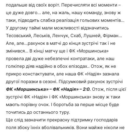
подальше від своїх воріт. Перечисляти всі моменти –
це дуже довго… але, на жаль, нашу команду, знову ж
таки, підводить слабка реалізація гольових моментів…
У другому таймі мали можливості відзначитись
Тесовський, Леськів, Ленчук, Схаб, Лушней, Фірман…
Але, але…рахунок в матчі до кінця зустрічі так і не
змінився… В кінці матчу ще і ФК «Моршинська»
провела дві дуже небезпечні контратаки, але наш
голкіпер діяв надійно в обох епізодах.. Отож, як не
прикро констактувати, але наша ФК «Надія» зазнала
другої поразки в сезоні. Підсумковий рахунок зустрічі
ФК «Моршинська» – ФК «Надія» – 2:0.
Отож, після цієї
зустрічі ФК «Надія» і ФК «Моршинська» знову ж таки
мають порівну очок. І боротьба за перше місце буде
точитись до останнього туру.
Ще слід зазначити прекрасну підтримку господарів
поля збоку їхніх вболівальників. Вони майже ніколи не