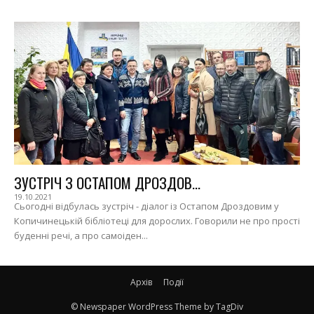
ЗУСТРІЧ З ОСТАПОМ ДРОЗДОВ...
19.10.2021
Сьогодні відбулась зустріч - діалог із Остапом Дроздовим у
Копичинецькій бібліотеці для дорослих. Говорили не про прості
буденні речі, а про самоіден...
Архів
Події
© Newspaper WordPress Theme by TagDiv