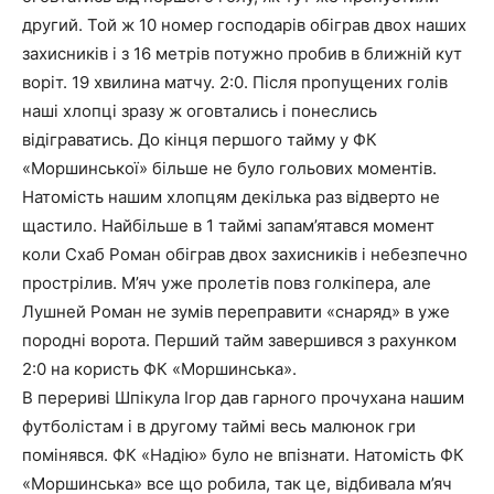
другий. Той ж 10 номер господарів обіграв двох наших
захисників і з 16 метрів потужно пробив в ближній кут
воріт. 19 хвилина матчу. 2:0. Після пропущених голів
наші хлопці зразу ж оговтались і понеслись
відіграватись. До кінця першого тайму у ФК
«Моршинської» більше не було гольових моментів.
Натомість нашим хлопцям декілька раз відверто не
щастило. Найбільше в 1 таймі запам’ятався момент
коли Схаб Роман обіграв двох захисників і небезпечно
прострілив. М’яч уже пролетів повз голкіпера, але
Лушней Роман не зумів переправити «снаряд» в уже
породні ворота. Перший тайм завершився з рахунком
2:0 на користь ФК «Моршинська».
В перериві Шпікула Ігор дав гарного прочухана нашим
футболістам і в другому таймі весь малюнок гри
помінявся. ФК «Надію» було не впізнати. Натомість ФК
«Моршинська» все що робила, так це, відбивала м’яч