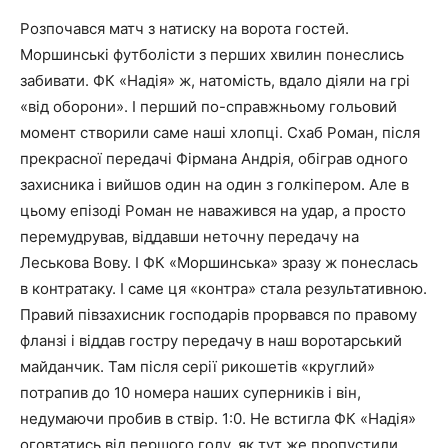
Розпочався матч з натиску на ворота гостей.
Моршинські футболісти з перших хвилин понеслись
забивати. ФК «Надія» ж, натомість, вдало діяли на грі
«від оборони». І перший по-справжньому гольовий
момент створили саме наші хлопці. Схаб Роман, після
прекрасної передачі Фірмана Андрія, обіграв одного
захисника і вийшов один на один з голкіпером. Але в
цьому епізоді Роман не наважився на удар, а просто
перемудрував, віддавши неточну передачу на
Леськова Вову. І ФК «Моршинська» зразу ж понеслась
в контратаку. І саме ця «контра» стала результативною.
Правий півзахисник господарів прорвався по правому
фланзі і віддав гостру передачу в наш воротарський
майданчик. Там після серії рикошетів «круглий»
потрапив до 10 номера наших суперників і він,
недумаючи пробив в ствір. 1:0. Не встигла ФК «Надія»
оговтатись від першого голу, як тут же пропустили