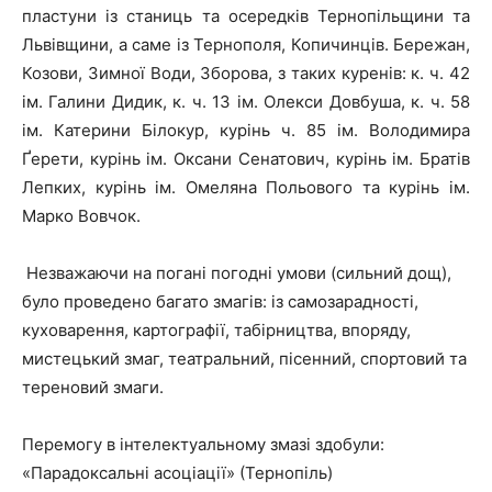
пластуни із станиць та осередків Тернопільщини та
Львівщини, а саме із Тернополя, Копичинців. Бережан,
Козови, Зимної Води, Зборова, з таких куренів: к. ч. 42
ім. Галини Дидик, к. ч. 13 ім. Олекси Довбуша, к. ч. 58
ім. Катерини Білокур, курінь ч. 85 ім. Володимира
Ґерети, курінь ім. Оксани Сенатович, курінь ім. Братів
Лепких, курінь ім. Омеляна Польового та курінь ім.
Марко Вовчок.
Незважаючи на погані погодні умови (сильний дощ),
було проведено багато змагів: із самозарадності,
куховарення, картографії, табірництва, впоряду,
мистецький змаг, театральний, пісенний, спортовий та
тереновий змаги.
Перемогу в інтелектуальному змазі здобули:
«Парадоксальні асоціації» (Тернопіль)