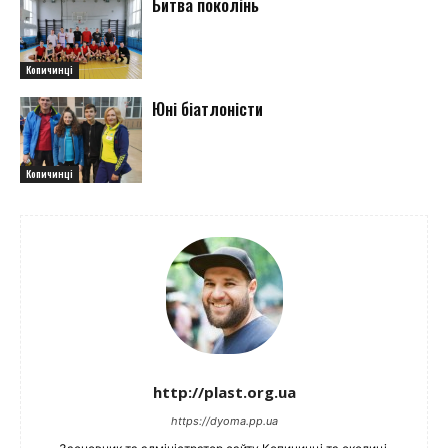
Битва поколінь
Копичинці
Юні біатлоністи
Копичинці
http://plast.org.ua
https://dyoma.pp.ua