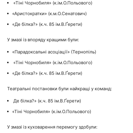
«Тіні Чорнобиля» (к.ім.О.Польового)
«Аристократки» (к.м.О.Сенатович)
«Де білка?» (к.ч. 85 ім.В.Ґерети)
У змазі із впоряду кращими були:
«Парадоксальні асоціації» (Тернопіль)
«Тіні Чорнобиля» (к.ім.О.Польового)
«Де білка?» (к.ч. 85 ім.В.Ґерети)
Театральні постановки були найкращі у команд:
Де білка?» (к.ч. 85 ім.В.Ґерети)
«Тіні Чорнобиля» (к.ім.О.Польового)
У змазі із куховарення перемогу здобули: