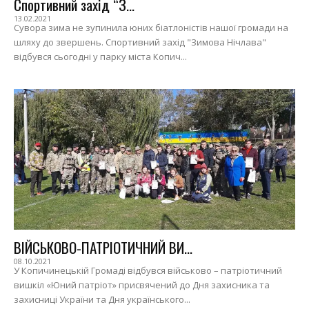
Спортивний захід “З...
13.02.2021
Сувора зима не зупинила юних біатлоністів нашої громади на
шляху до звершень. Спортивний захід "Зимова Нічлава"
відбувся сьогодні у парку міста Копич...
ВІЙСЬКОВО-ПАТРІОТИЧНИЙ ВИ...
08.10.2021
У Копичинецькій Громаді відбувся військово – патріотичний
вишкіл «Юний патріот» присвячений до Дня захисника та
захисниці України та Дня українського...