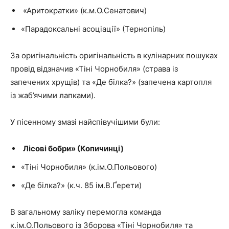
«Аритократки» (к.м.О.Сенатович)
«Парадоксальні асоціації» (Тернопіль)
За оригінальність оригінальність в кулінарних пошуках
провід відзначив «Тіні Чорнобиля» (страва із
запечених хрущів) та «Де білка?» (запечена картопля
із жаб’ячими лапками).
У пісенному змазі найспівучішими були:
Лісові бобри» (Копичинці)
«Тіні Чорнобиля» (к.ім.О.Польового)
«Де білка?» (к.ч. 85 ім.В.Ґерети)
В загальному заліку перемогла команда
к.ім.О.Польового із Зборова «Тіні Чорнобиля» та