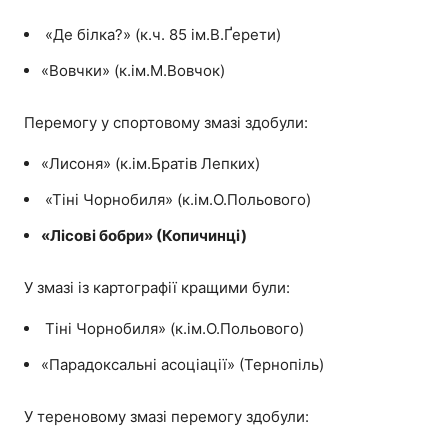
«Де білка?» (к.ч. 85 ім.В.Ґерети)
«Вовчки» (к.ім.М.Вовчок)
Перемогу у спортовому змазі здобули:
«Лисоня» (к.ім.Братів Лепких)
«Тіні Чорнобиля» (к.ім.О.Польового)
«Лісові бобри» (Копичинці)
У змазі із картографії кращими були:
Тіні Чорнобиля» (к.ім.О.Польового)
«Парадоксальні асоціації» (Тернопіль)
У тереновому змазі перемогу здобули: